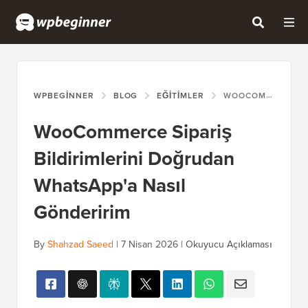
WPBEGINNER
BLOG
EĞITIMLER
WOOCOMMERCE SIPARIŞ BILDIRIMLERINI DOĞRUDAN WHATSAPP'A NASIL GÖNDERIRIM
WooCommerce Sipariş
Bildirimlerini Doğrudan
WhatsApp'a Nasıl
Gönderirim
By
Shahzad Saeed
|
7 Nisan 2026
|
Okuyucu Açıklaması