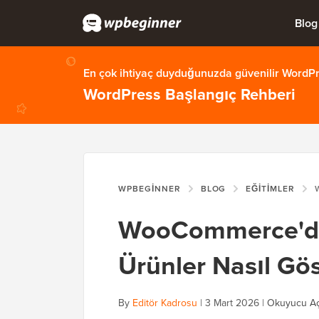
Blog
En çok ihtiyaç duyduğunuzda güvenilir WordPre
WordPress Başlangıç Rehberi
WPBEGINNER
BLOG
EĞITIMLER
WO
WooCommerce'de 
Ürünler Nasıl Göst
By
Editör Kadrosu
|
3 Mart 2026
|
Okuyucu Aç