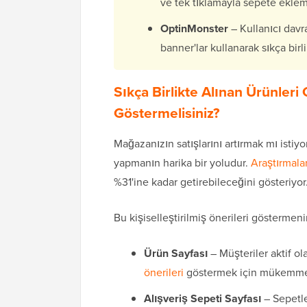
ve tek tıklamayla sepete eklem
OptinMonster
– Kullanıcı davra
banner'lar kullanarak sıkça bir
Sıkça Birlikte Alınan Ürünler
Göstermelisiniz?
Mağazanızın satışlarını artırmak mı istiy
yapmanın harika bir yoludur.
Araştırmala
%31'ine kadar getirebileceğini gösteriyor
Bu kişiselleştirilmiş önerileri göstermenin
Ürün Sayfası
– Müşteriler aktif ol
önerileri
göstermek için mükemmel
Alışveriş Sepeti Sayfası
– Sepetle