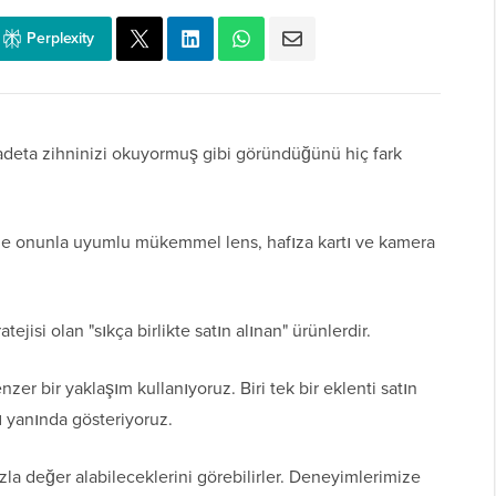
Perplexity
adeta zihninizi okuyormuş gibi göründüğünü hiç fark
ze onunla uyumlu mükemmel lens, hafıza kartı ve kamera
tejisi olan "sıkça birlikte satın alınan" ürünlerdir.
er bir yaklaşım kullanıyoruz. Biri tek bir eklenti satın
 yanında gösteriyoruz.
azla değer alabileceklerini görebilirler. Deneyimlerimize