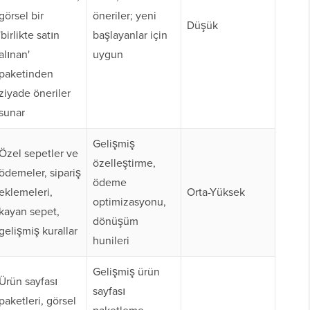
görsel bir
öneriler; yeni
Düşük
'birlikte satın
başlayanlar için
alınan'
uygun
paketinden
ziyade öneriler
sunar
Gelişmiş
Özel sepetler ve
özelleştirme,
ödemeler, sipariş
ödeme
eklemeleri,
Orta-Yüksek
optimizasyonu,
kayan sepet,
dönüşüm
gelişmiş kurallar
hunileri
Gelişmiş ürün
Ürün sayfası
sayfası
paketleri, görsel