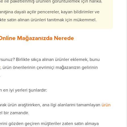
e ile paketlenmiş ürünleri görüntülemek için harika.
nışına dayalı açılır pencereler, kayan bildirimler ve
likte satın alınan ürünleri tanıtmak için mükemmel.
i Online Mağazanızda Nerede
orsunuz? Birlikte sıkça alınan ürünler eklemek, bunu
r
, ürün önerilerinin çevrimiçi mağazanızın gelirinin
.
 en iyi yerleri şunlardır:
arak ürün araştırırken, ana ilgi alanlarını tamamlayan
ürün
 bir zamandır.
rini gözden geçiren müşteriler zaten satın almaya