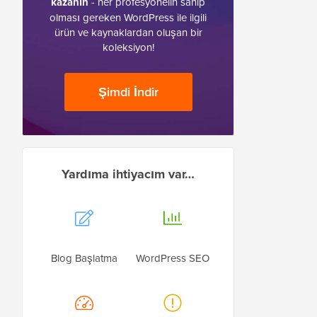
kazanın
- her profesyonelin sahip
olması gereken WordPress ile ilgili
ürün ve kaynaklardan oluşan bir
koleksiyon!
Şimdi İndir
Yardıma ihtiyacım var…
Blog Başlatma
WordPress SEO