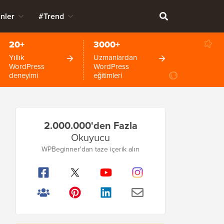
nler
#Trend
20+
3000+
Yıllık
Uzmanlardan
WordPress
WordPress
deneyimi
eğitimleri
Birincil
2.000.000'den Fazla
Kenar
Okuyucu
Çubuğu
WPBeginner'dan taze içerik alın