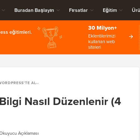
Buradan Başlayın
Fırsatlar
Eğitim
Ürü
30 Milyon+
ss eğitimleri.
Eklentilerimizi
kullanan web
siteleri
RDPRESS'TE ALT BILGI NASIL DÜZENLENIR (4 YOL)
Bilgi Nasıl Düzenlenir (4
Okuyucu Açıklaması