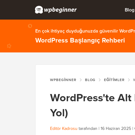
Blog
En çok ihtiyaç duyduğunuzda güvenilir WordPre
WordPress Başlangıç Rehberi
WPBEGINNER
BLOG
EĞITIMLER
WO
WordPress'te Alt 
Yol)
Editör Kadrosu
tarafından |
16 Haziran 2025
|