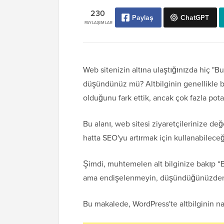
230
Paylaş
ChatGPT
PAYLAŞIMLAR
Web sitenizin altına ulaştığınızda hiç "
düşündünüz mü? Altbilginin genellikle b
olduğunu fark ettik, ancak çok fazla pota
Bu alanı, web sitesi ziyaretçilerinize değ
hatta SEO'yu artırmak için kullanabileceğin
Şimdi, muhtemelen alt bilginize bakıp “B
ama endişelenmeyin, düşündüğünüzden
Bu makalede, WordPress'te altbilginin n