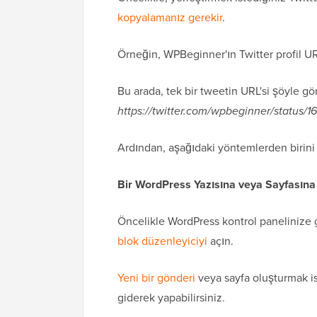
kopyalamanız gerekir
.
Örneğin, WPBeginner'ın Twitter profil UR
Bu arada, tek bir tweetin URL'si şöyle gö
https://twitter.com/wpbeginner/statu
Ardından, aşağıdaki yöntemlerden birini 
Bir WordPress Yazısına veya Sayfasın
Öncelikle WordPress kontrol panelinize g
blok düzenleyiciyi
açın.
Yeni bir gönderi
veya sayfa oluşturmak i
giderek yapabilirsiniz.