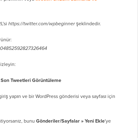
L'si
https://twitter.com/wpbeginner
şeklindedir.
rünür:
s/1604852592827326464
izleyin:
a Son Tweetleri Görüntüleme
iriş yapın ve bir WordPress gönderisi veya sayfası için
stiyorsanız, bunu
Gönderiler/Sayfalar » Yeni Ekle
'ye