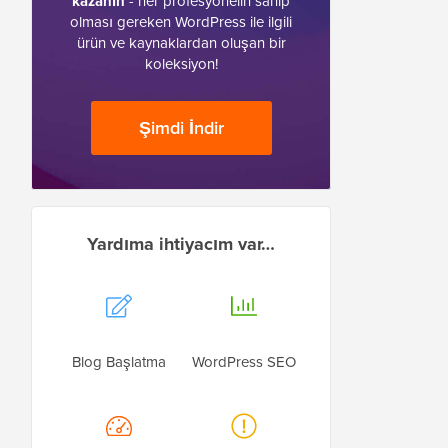
kazanın
- her profesyonelin sahip
olması gereken WordPress ile ilgili
ürün ve kaynaklardan oluşan bir
koleksiyon!
Şimdi İndir
Yardıma ihtiyacım var…
Blog Başlatma
WordPress SEO