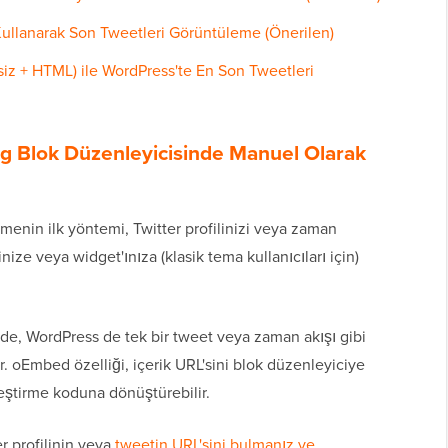
 Kullanarak Son Tweetleri Görüntüleme (Önerilen)
siz + HTML) ile WordPress'te En Son Tweetleri
g Blok Düzenleyicisinde Manuel Olarak
menin ilk yöntemi, Twitter profilinizi veya zaman
ize veya widget'ınıza (klasik tema kullanıcıları için)
e, WordPress de tek bir tweet veya zaman akışı gibi
rır. oEmbed özelliği, içerik URL'sini blok düzenleyiciye
leştirme koduna dönüştürebilir.
er profilinin veya
tweetin URL'sini bulmanız ve