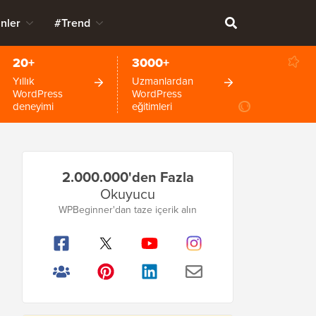
nler
#Trend
20+
3000+
Yıllık
Uzmanlardan
WordPress
WordPress
deneyimi
eğitimleri
Birincil
2.000.000'den Fazla
Kenar
Okuyucu
Çubuğu
WPBeginner'dan taze içerik alın