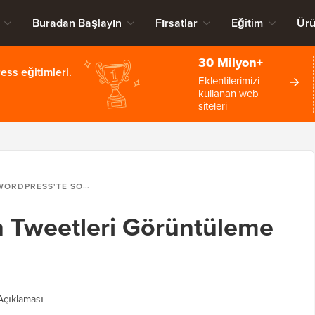
Buradan Başlayın
Fırsatlar
Eğitim
Ürü
30 Milyon+
ss eğitimleri.
Eklentilerimizi
kullanan web
siteleri
RDPRESS'TE SON TWEETLERI GÖRÜNTÜLEME (ADIM ADIM)
n Tweetleri Görüntüleme
çıklaması