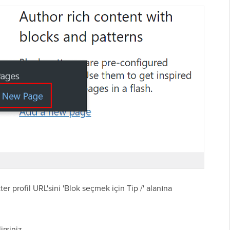
r profil URL'sini 'Blok seçmek için Tip /' alanına
rsiniz.