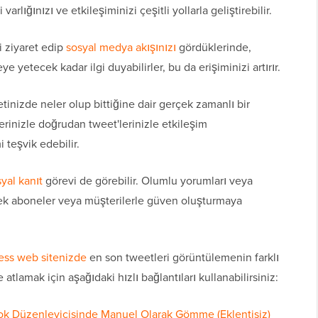
rlığınızı ve etkileşiminizi çeşitli yollarla geliştirebilir.
i ziyaret edip
sosyal medya akışınızı
gördüklerinde,
ye yetecek kadar ilgi duyabilirler, bu da erişiminizi artırır.
tinizde neler olup bittiğine dair gerçek zamanlı bir
lerinizle doğrudan tweet'lerinizle etkileşim
i teşvik edebilir.
yal kanıt
görevi de görebilir. Olumlu yorumları veya
erek aboneler veya müşterilerle güven oluşturmaya
ess web sitenizde
en son tweetleri görüntülemenin farklı
atlamak için aşağıdaki hızlı bağlantıları kullanabilirsiniz:
ok Düzenleyicisinde Manuel Olarak Gömme (Eklentisiz)