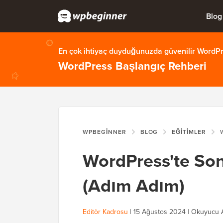
Blog
En çok ihtiyaç duyduğunuzda güvenilir WordPre
WordPress Başlangıç Rehberi
WPBEGINNER
BLOG
EĞITIMLER
WO
WordPress'te So
(Adım Adım)
Editör Kadrosu
|
15 Ağustos 2024
|
Okuyucu A