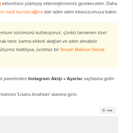
d
eklentisini yükleyip etkinleştirmeniz gerekecektir. Daha
in nasıl kurulacağına
dair adım adım kılavuzumuza bakın.
remium sürümünü kullanıyoruz, çünkü tamamen özel
k tanır. karma etiketi akışları ve satın alınabilir
tçeniz kısıtlıysa, ücretsiz bir
Smash Balloon Social
rol panelinden
Instagram Akışı » Ayarlar
sayfasına gidin
rınızı 'Lisans Anahtarı' alanına girin.