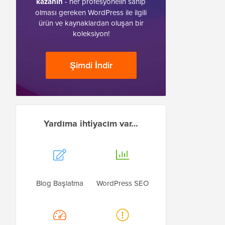
kazanın
- her profesyonelin sahip
olması gereken WordPress ile ilgili
ürün ve kaynaklardan oluşan bir
koleksiyon!
Şimdi İndir
Yardıma ihtiyacım var…
Blog Başlatma
WordPress SEO