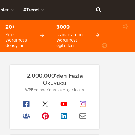
nler
#Trend
20+
3000+
Yıllık
Uzmanlardan
WordPress
WordPress
deneyimi
eğitimleri
Birincil
2.000.000'den Fazla
Kenar
Okuyucu
Çubuğu
WPBeginner'dan taze içerik alın