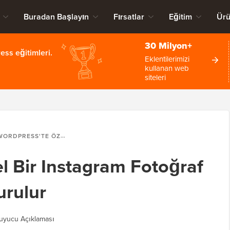
Buradan Başlayın
Fırsatlar
Eğitim
Ürü
30 Milyon+
ss eğitimleri.
Eklentilerimizi
kullanan web
siteleri
DPRESS'TE ÖZEL BIR INSTAGRAM FOTOĞRAF AKIŞI NASIL OLUŞTURULUR
l Bir Instagram Fotoğraf
urulur
uyucu Açıklaması