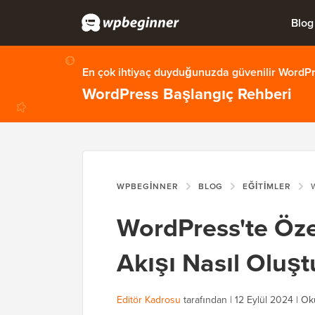
Blog
En çok ihtiyaç duyduğunuzda güvenilir WordPre
WordPress Başlangıç Rehberi
WPBEGINNER
BLOG
EĞITIMLER
WOR
WordPress'te Öze
Akışı Nasıl Oluşt
Editör Kadrosu
tarafından |
12 Eylül 2024
|
Ok