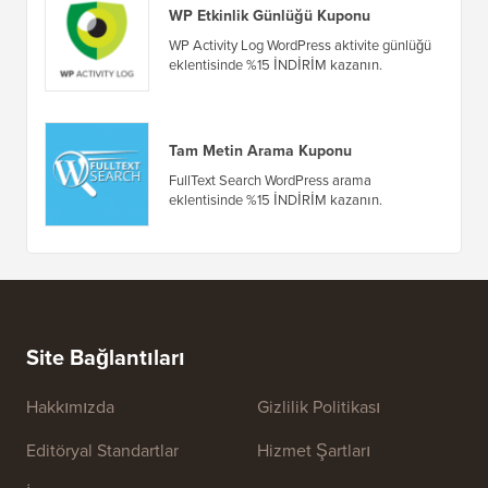
Sunucuy
Fırsatlar ve Kuponlar
(tümünü gör)
WP Etkinlik Günlüğü Kuponu
WP Activity Log WordPress aktivite günlüğü
eklentisinde %15 İNDİRİM kazanın.
Tam Metin Arama Kuponu
FullText Search WordPress arama
eklentisinde %15 İNDİRİM kazanın.