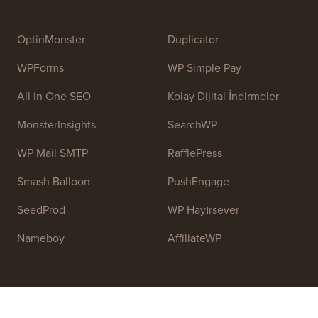
2009'da
Syed Balkhi
tarafından kuruldu. Bu sitenin
temel amacı, insanların WordPress'i öğrenmelerine ve
web sitelerini geliştirmelerine yardımcı olmak için
yüksek kaliteli WordPress eğitimleri ve diğer eğitim
kaynaklarını sağlamaktır.
Ekibimize katılın:
İşe Alıyoruz!
OptinMonster
Duplicator
WPForms
WP Simple Pay
All in One SEO
Kolay Dijital İndirmeler
MonsterInsights
SearchWP
WP Mail SMTP
RafflePress