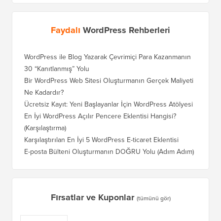
Faydalı
WordPress Rehberleri
WordPress ile Blog Yazarak Çevrimiçi Para Kazanmanın
Blogunu
30 “Kanıtlanmış” Yolu
Doğru T
Bir WordPress Web Sitesi Oluşturmanın Gerçek Maliyeti
SEO Kay
Ne Kadardır?
Nasıl D
Ücretsiz Kayıt: Yeni Başlayanlar İçin WordPress Atölyesi
Blogger
Geçiş Na
En İyi WordPress Açılır Pencere Eklentisi Hangisi?
(Karşılaştırma)
Wix'ten
Adım)
Karşılaştırılan En İyi 5 WordPress E-ticaret Eklentisi
Squares
E-posta Bülteni Oluşturmanın DOĞRU Yolu (Adım Adım)
WordPre