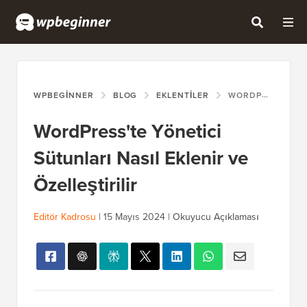
WPBEGINNER
BLOG
EKLENTILER
WORDPRESS'TE YÖNETICI SÜTUNLARI NASIL EKLENIR VE ÖZELLEŞTIRILIR
WordPress'te Yönetici
Sütunları Nasıl Eklenir ve
Özelleştirilir
Editör Kadrosu
|
15 Mayıs 2024
|
Okuyucu Açıklaması