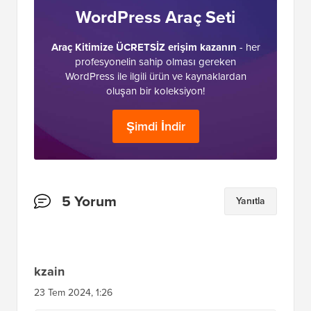
WordPress Araç Seti
Araç Kitimize ÜCRETSİZ erişim kazanın
- her
profesyonelin sahip olması gereken
WordPress ile ilgili ürün ve kaynaklardan
oluşan bir koleksiyon!
Şimdi İndir
Okuyucu
5 Yorum
Yanıtla
Etkileşimleri
kzain
23 Tem 2024, 1:26