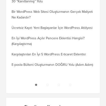
30 “Kanıtlanmış” Yolu
Doğru T
Bir WordPress Web Sitesi Oluşturmanın Gerçek Maliyeti
SEO Kay
Ne Kadardır?
Nasıl D
Ücretsiz Kayıt: Yeni Başlayanlar İçin WordPress Atölyesi
Blogger
Geçiş Na
En İyi WordPress Açılır Pencere Eklentisi Hangisi?
(Karşılaştırma)
Wix'ten
Adım)
Karşılaştırılan En İyi 5 WordPress E-ticaret Eklentisi
Squares
E-posta Bülteni Oluşturmanın DOĞRU Yolu (Adım Adım)
WordPre
Sunucuy