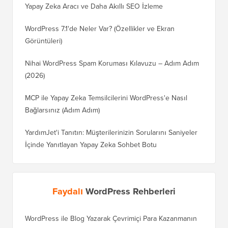
Yapay Zeka Aracı ve Daha Akıllı SEO İzleme
WordPress 7.1'de Neler Var? (Özellikler ve Ekran
Görüntüleri)
Nihai WordPress Spam Koruması Kılavuzu – Adım Adım
(2026)
MCP ile Yapay Zeka Temsilcilerini WordPress'e Nasıl
Bağlarsınız (Adım Adım)
YardımJet'i Tanıtın: Müşterilerinizin Sorularını Saniyeler
İçinde Yanıtlayan Yapay Zeka Sohbet Botu
Faydalı
WordPress Rehberleri
WordPress ile Blog Yazarak Çevrimiçi Para Kazanmanın
Blogunu