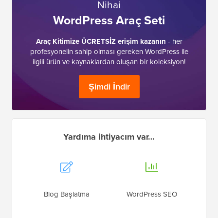
Nihai
WordPress Araç Seti
Araç Kitimize ÜCRETSİZ erişim kazanın
- her
profesyonelin sahip olması gereken WordPress ile
ilgili ürün ve kaynaklardan oluşan bir koleksiyon!
Şimdi İndir
Yardıma ihtiyacım var…
Blog Başlatma
WordPress SEO