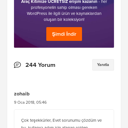
Araç Kitimize ÜCRETSİZ erişim kazanın
- her
profesyonelin sahip olması gereken
WordPress ile ilgili ürün ve kaynaklardan
oluşan bir koleksiyon!
Şimdi İndir
Okuyucu
244 Yorum
Yanıtla
Etkileşimleri
zohaib
9 Oca 2018, 05:46
Çok teşekkürler, Evet sorunumu çözdüm ve
bu, kullanıcı adım için atanan rolden