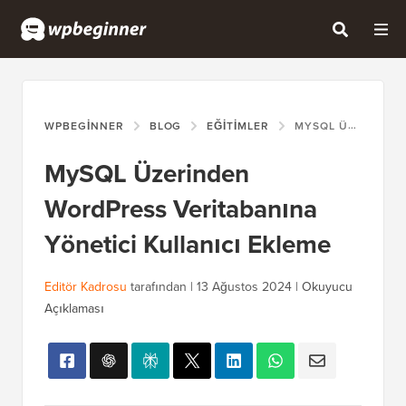
WPBEGINNER
BLOG
EĞITIMLER
MYSQL ÜZERINDEN WORDPRESS VERITABANINA YÖNETICI KULLANICI EKLEME
MySQL Üzerinden
WordPress Veritabanına
Yönetici Kullanıcı Ekleme
Editör Kadrosu
tarafından |
13 Ağustos 2024
|
Okuyucu
Açıklaması