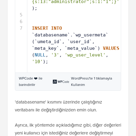
{s:13:"administrator";s:1:"1";}'
);
5
6
7
INSERT
INTO
`databasename`.`wp_usermeta` 
(`umeta_id`, `user_id`, 
`meta_key`, `meta_value`) 
VALUES
(
NULL
, 
'3'
, 
'wp_user_level'
, 
'10'
);
WPCode ❤️ ile
WordPress'te 1 tıklamayla
barındırılır
Kullanım
'databasename' kısmını üzerinde çalıştığınız
veritabanı ile değiştirdiğinizden emin olun.
Ayrıca, ilk yöntemde açıkladığımız gibi, diğer değerleri
yeni kullanıcı için istediğiniz değerlere değiştirmeyi