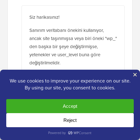
Siz harikasınız!
Sanırım veritabanı önekini kullanıyor,
ancak site taşınmışsa veya biri öneki "wp_"
den başka bir şeye değiştirmişse,
yetenekler ve user_level buna göre
değiştirilmelidir.
Yanıtla
Abraham Quilca
12 Nis 2017, 19:22
Teşekkürler, bu yorum çok yardımcı oldu.