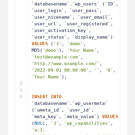
`databasename`.`wp_users` (`ID`, 
`user_login`, `user_pass`, 
`user_nicename`, `user_email`, 
`user_url`, `user_registered`, 
`user_activation_key`, 
`user_status`, `display_name`) 
VALUES
(
'3'
, 
'demo'
, 
MD5(
'demo'
), 
'Your Name'
, 
'test@example.com'
, 
'http://www.example.com/'
, 
'2022-09-01 00:00:00'
, 
''
, 
'0'
, 
'Your Name'
);
2
3
4
INSERT
INTO
`databasename`.`wp_usermeta` 
(`umeta_id`, `user_id`, 
`meta_key`, `meta_value`) 
VALUES
(
NULL
, 
'3'
, 
'wp_capabilities'
, 
'a:1: