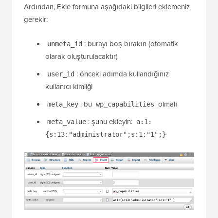
Ardından, Ekle formuna aşağıdaki bilgileri eklemeniz
gerekir:
: burayı boş bırakın (otomatik
unmeta_id
olarak oluşturulacaktır)
: önceki adımda kullandığınız
user_id
kullanıcı kimliği
: bu
olmalı
meta_key
wp_capabilities
: şunu ekleyin:
meta_value
a:1:
{s:13:"administrator";s:1:"1";}