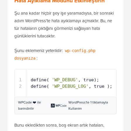
Hata Ayıklama Modunu Etkinleştirin
Şu ana kadar hiçbir şey işe yaramadıysa, bir sonraki
adım WordPress'te hata ayıklamayı açmaktır. Bu, ne
tür hataların çıktığını görmenizi sağlayan hata
günlüklerini tutacaktır.
Şunu eklemeniz yeterlidir:
wp-config.php
:
dosyanıza
1
define( 
'WP_DEBUG'
, true);
2
define( 
'WP_DEBUG_LOG'
, true );
WPCode ❤️ ile
WordPress'te 1 tıklamayla
barındırılır
Kullanım
Bunu ekledikten sonra, boş ekran artık hataları,