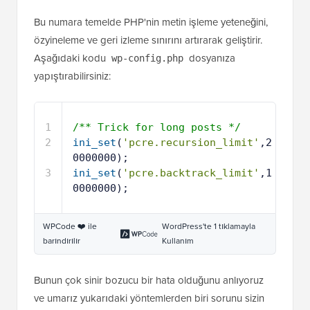
Bu numara temelde PHP'nin metin işleme yeteneğini,
özyineleme ve geri izleme sınırını artırarak geliştirir.
Aşağıdaki kodu
dosyanıza
wp-config.php
yapıştırabilirsiniz:
1
/** Trick for long posts */
2
ini_set
(
'pcre.recursion_limit'
,2
0000000);
3
ini_set
(
'pcre.backtrack_limit'
,1
0000000);
WPCode ❤️ ile
WordPress'te 1 tıklamayla
barındırılır
Kullanım
Bunun çok sinir bozucu bir hata olduğunu anlıyoruz
ve umarız yukarıdaki yöntemlerden biri sorunu sizin