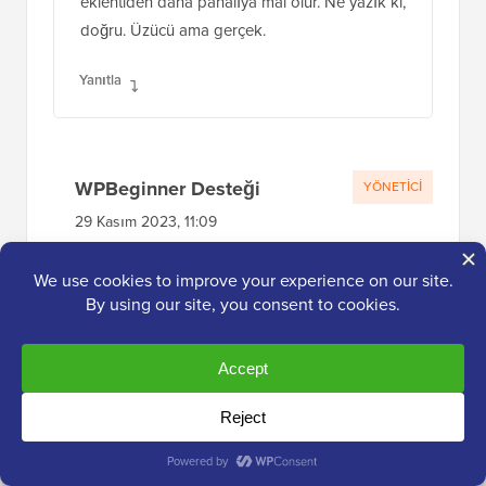
eklentiden daha pahalıya mal olur. Ne yazık ki,
doğru. Üzücü ama gerçek.
Yanıtla
WPBeginner Desteği
YÖNETICI
29 Kasım 2023, 11:09
Site tehlikeye girmiş olsa da, bunun birçok
olası nedeni vardır, bu nedenle yalnızca
beyaz bir ekranın ölümü, bir sitenin
hacklendiği anlamına gelmez.
Yanıtla