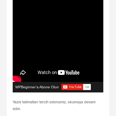
WPBeginner'a Abone Olun
Yazılı talimatları tercih ederseniz, okumaya devam
edin.