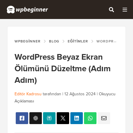
WPBEGINNER
BLOG
EĞITIMLER
WORDPRESS BEYAZ EKRAN ÖLÜMÜNÜ DÜZELTME (ADIM ADIM)
WordPress Beyaz Ekran
Ölümünü Düzeltme (Adım
Adım)
Editör Kadrosu
tarafından |
12 Ağustos 2024
|
Okuyucu
Açıklaması