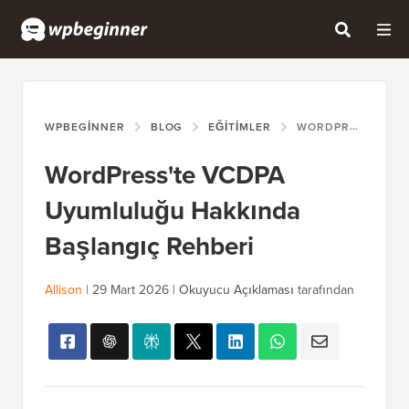
WPBEGINNER
BLOG
EĞITIMLER
WORDPRESS'TE VCDPA UYUMLULUĞU HAKKINDA BAŞLANGIÇ REHBERI
WordPress'te VCDPA
Uyumluluğu Hakkında
Başlangıç Rehberi
Allison
|
29 Mart 2026
|
Okuyucu Açıklaması
tarafından