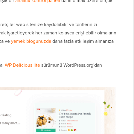
eşik bir
analitik kontrol paneli
dahil olmak üzere birçok
etçiler web sitenize kaydolabilir ve tariflerinizi
arak işaretleyerek her zaman kolayca erişilebilir olmalarını
ıza ve
yemek blogunuzda
daha fazla etkileşim almanıza
sa,
WP Delicious lite
sürümünü WordPress.org'dan