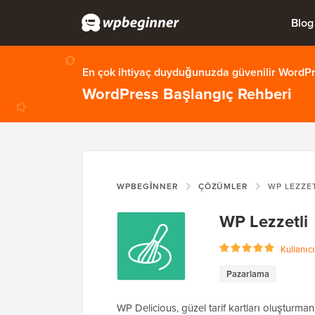
Blog
En çok ihtiyaç duyduğunuzda güvenilir WordPre
WordPress Başlangıç Rehberi
WPBEGINNER
ÇÖZÜMLER
WP LEZZE
WP Lezzetli
Kullanıcı
Pazarlama
WP Delicious, güzel tarif kartları oluşturm