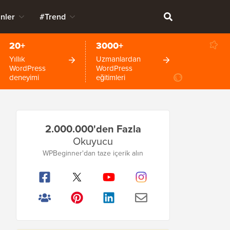
nler
#Trend
20+
3000+
Yıllık
Uzmanlardan
WordPress
WordPress
deneyimi
eğitimleri
Birincil
2.000.000'den Fazla
Kenar
Okuyucu
Çubuğu
WPBeginner'dan taze içerik alın