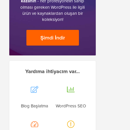
kazanın
- her profesyonelin sahip
olması gereken WordPress ile ilgili
ürün ve kaynaklardan oluşan bir
koleksiyon!
Şimdi İndir
Yardıma ihtiyacım var…
Blog Başlatma
WordPress SEO