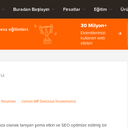
Buradan Başlayın
Fırsatlar
Eğitim
Ürü
30 Milyon+
ss eğitimleri.
Eklentilerimizi
kullanan web
siteleri
TLI
 Yorumları
|
Uzman WP Delicious İncelememiz
anıza olanak tanıyan şema etkin ve SEO optimize edilmiş bir