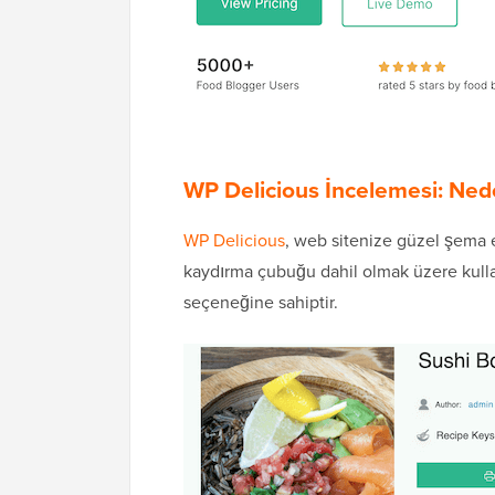
WP Delicious İncelemesi: Ned
WP Delicious
, web sitenize güzel şema etk
kaydırma çubuğu dahil olmak üzere kulla
seçeneğine sahiptir.