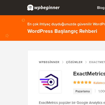
Blog
En çok ihtiyaç duyduğunuzda güvenilir WordPre
WordPress Başlangıç Rehberi
WPBEGINNER
ÇÖZÜMLER
EXACTMET
ExactMetric
Kullanıcı
1.00
Pazarlama
ExactMetrics popüler bir Google Analytics e