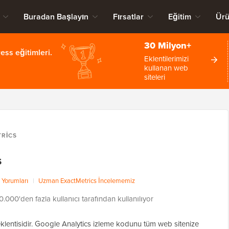
Buradan Başlayın
Fırsatlar
Eğitim
Ürü
30 Milyon+
ss eğitimleri.
Eklentilerimizi
kullanan web
siteleri
RICS
s
 Yorumları
|
Uzman ExactMetrics İncelememiz
0.000'den fazla kullanıcı tarafından kullanılıyor
klentisidir. Google Analytics izleme kodunu tüm web sitenize