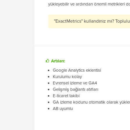
yükleyebilir ve ardından önemli metrikleri 
"ExactMetrics" kullandınız mı? Toplul
Artıları:
Google Analytics eklentisi
Kurulumu kolay
Evrensel izleme ve GA4
Gelişmiş bağlantı atıfları
E-ticaret takibi
GA izleme kodunu otomatik olarak yükle
AB uyumlu