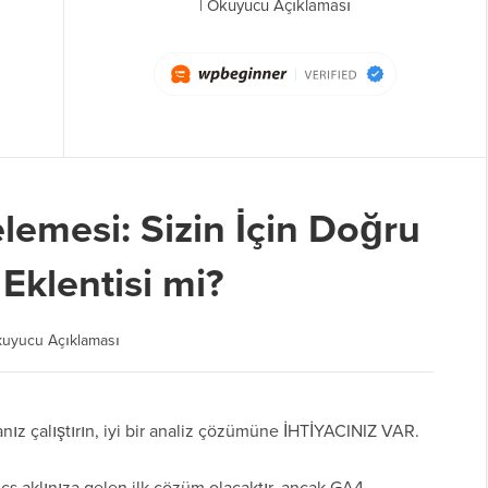
|
Okuyucu Açıklaması
lemesi: Sizin İçin Doğru
Eklentisi mi?
uyucu Açıklaması
sanız çalıştırın, iyi bir analiz çözümüne İHTİYACINIZ VAR.
cs aklınıza gelen ilk çözüm olacaktır, ancak GA4