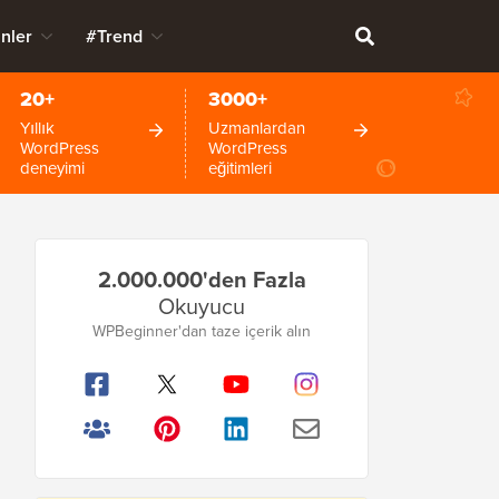
nler
#Trend
20+
3000+
Yıllık
Uzmanlardan
WordPress
WordPress
deneyimi
eğitimleri
Birincil
2.000.000'den Fazla
Kenar
Okuyucu
Çubuğu
WPBeginner'dan taze içerik alın