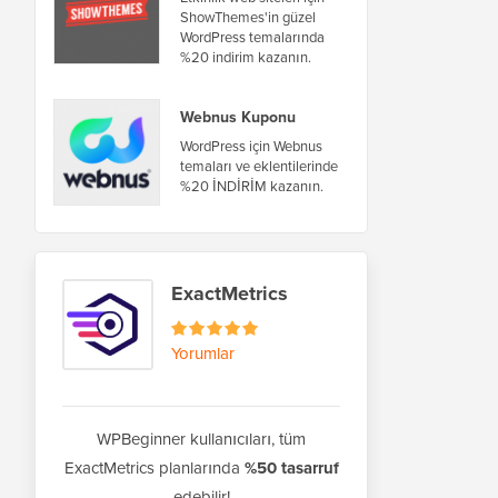
ShowThemes'in güzel
WordPress temalarında
%20 indirim kazanın.
Webnus Kuponu
WordPress için Webnus
temaları ve eklentilerinde
%20 İNDİRİM kazanın.
ExactMetrics
Yorumlar
WPBeginner kullanıcıları, tüm
ExactMetrics planlarında
%50 tasarruf
edebilir!