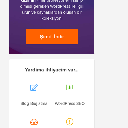
kazanın
- her profesyonelin sahip
olması gereken WordPress ile ilgili
ürün ve kaynaklardan oluşan bir
koleksiyon!
Şimdi İndir
Yardıma ihtiyacım var…
Blog Başlatma
WordPress SEO