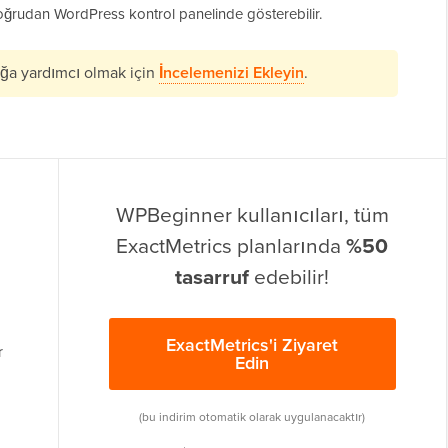
doğrudan WordPress kontrol panelinde gösterebilir.
uğa yardımcı olmak için
İncelemenizi Ekleyin
.
WPBeginner kullanıcıları, tüm
ExactMetrics planlarında
%50
tasarruf
edebilir!
ExactMetrics'i Ziyaret
r
Edin
(bu indirim otomatik olarak uygulanacaktır)