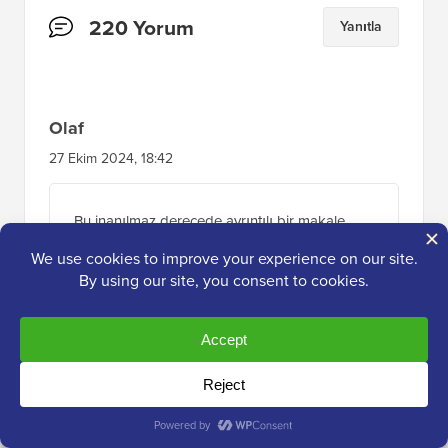
Okuyucu
220 Yorum
Yanıtla
Etkileşimleri
Olaf
27 Ekim 2024, 18:42
Bu inanılmaz derecede ayrıntılı bir makale,
bravo. Birçok insan sadece yeni bir tema alır,
etkinleştirir, minimum düzeyde ayarlama yapar
ve tüm süreç onlar için bu kadardır. Tüm
sürecin nasıl görünmesi gerektiğini, adım
adım, tek bir önemli detayı bile atlamadan
mükemmel bir şekilde yakalamışsınız. Bu
makaleyi kim yazdıysa gerçekten çok
çalışmış.