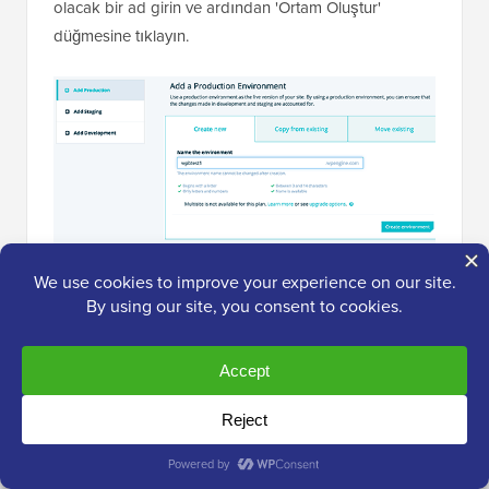
olacak bir ad girin ve ardından 'Ortam Oluştur'
düğmesine tıklayın.
WP Engine şimdi WordPress ortamınızı kuracaktır.
DNS değişikliklerinin yayılması biraz zaman alacaktır.
Bundan sonra, kenar çubuğundaki bağlantıya
tıklayarak WordPress yönetici alanına
erişebileceksiniz. Giriş bilgilerinizin de aynı sayfada
olduğunu göreceksiniz.