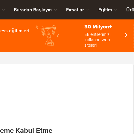
Buradan Başlayın
Fırsatlar
Eğitim
Ürü
30 Milyon+
ss eğitimleri.
Eklentilerimizi
kullanan web
siteleri
Ödeme Kabul Etme