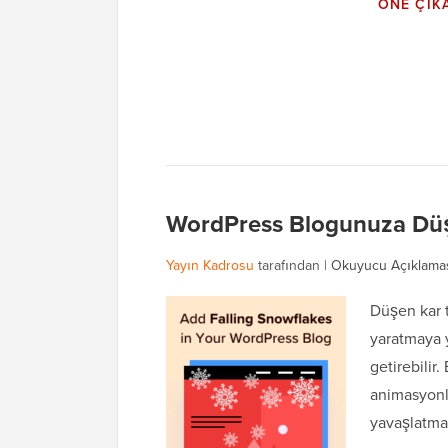
ÖNE ÇIK
WordPress Blogunuza Düşe
Yayın Kadrosu
tarafından |
Okuyucu Açıklama
Düşen kar t
yaratmaya y
getirebilir
animasyonla
yavaşlatma