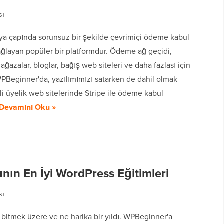
sı
nya çapında sorunsuz bir şekilde çevrimiçi ödeme kabul
ağlayan popüler bir platformdur. Ödeme ağ geçidi,
ağazalar, bloglar, bağış web siteleri ve daha fazlası için
WPBeginner'da, yazılımımızı satarken de dahil olmak
li üyelik web sitelerinde Stripe ile ödeme kabul
Devamını Oku »
nın En İyi WordPress Eğitimleri
sı
a bitmek üzere ve ne harika bir yıldı. WPBeginner'a