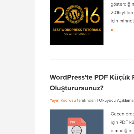
gösterdiğin
2016 yılına
için minne
»
WordPress'te PDF Küçük R
Oluşturursunuz?
Yayın Kadrosu
tarafından |
Okuyucu Açıklama
Geçenlerde
için PDF k
olmadığını 