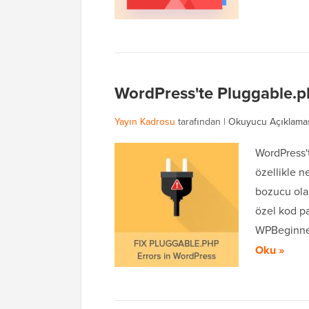
WordPress'te Pluggable.ph
Yayın Kadrosu
tarafından |
Okuyucu Açıklama
WordPress't
özellikle n
bozucu olab
özel kod pa
WPBeginner
Oku »