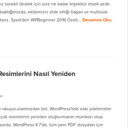
iz sürekli destek için size ne kadar teşekkür etsek azdır.
 baktığımızda, ekibimizin elde ettiği başarı ve mutluluk
ttarız. Syed'den WPBeginner 2016 Özeti…
Devamını Oku
esimlerini Nasıl Yeniden
sı
 okuyucularımızdan biri, WordPress'teki eski yüklemeler
üçük resimlerini yeniden oluşturmanın mümkün olup
sordu. WordPress 4.7'de, tüm yeni PDF dosyaları için