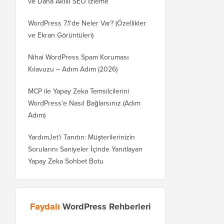
ve Daha Akıllı SEO İzleme
WordPress 7.1'de Neler Var? (Özellikler
ve Ekran Görüntüleri)
Nihai WordPress Spam Koruması
Kılavuzu – Adım Adım (2026)
MCP ile Yapay Zeka Temsilcilerini
WordPress'e Nasıl Bağlarsınız (Adım
Adım)
YardımJet'i Tanıtın: Müşterilerinizin
Sorularını Saniyeler İçinde Yanıtlayan
Yapay Zeka Sohbet Botu
Faydalı
WordPress Rehberleri