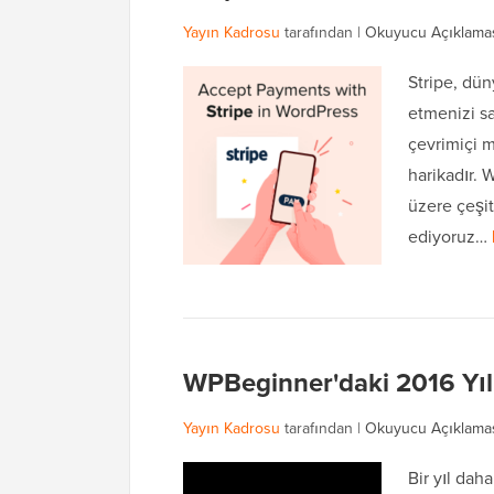
Yayın Kadrosu
tarafından |
Okuyucu Açıklama
Stripe, dü
etmenizi s
çevrimiçi m
harikadır. 
üzere çeşit
ediyoruz…
WPBeginner'daki 2016 Yılı
Yayın Kadrosu
tarafından |
Okuyucu Açıklama
Bir yıl dah