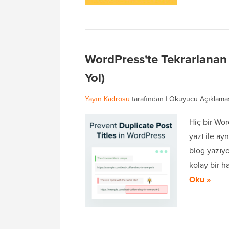
WordPress'te Tekrarlanan 
Yol)
Yayın Kadrosu
tarafından |
Okuyucu Açıklama
Hiç bir Wor
yazı ile ayn
blog yazıyo
kolay bir h
Oku »