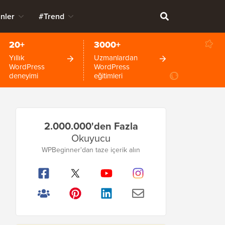
nler
#Trend
20+
3000+
Yıllık
Uzmanlardan
WordPress
WordPress
deneyimi
eğitimleri
Birincil
2.000.000'den Fazla
Kenar
Okuyucu
Çubuğu
WPBeginner'dan taze içerik alın