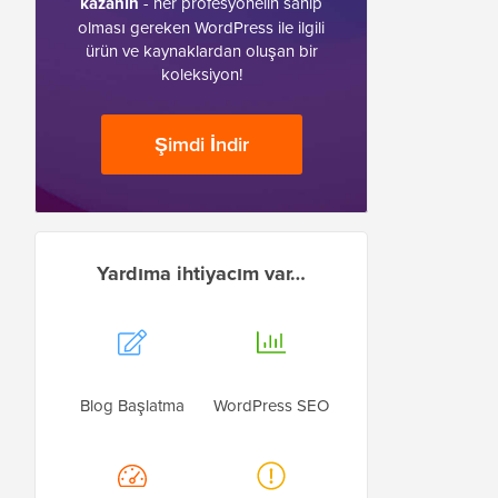
kazanın
- her profesyonelin sahip
olması gereken WordPress ile ilgili
ürün ve kaynaklardan oluşan bir
koleksiyon!
Şimdi İndir
Yardıma ihtiyacım var…
Blog Başlatma
WordPress SEO