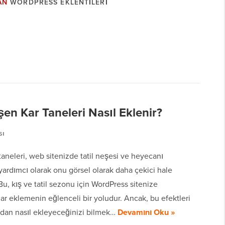
AN
WORDPRESS EKLENTILERI
n Kar Taneleri Nasıl Eklenir?
sı
aneleri, web sitenizde tatil neşesi ve heyecanı
ardımcı olarak onu görsel olarak daha çekici hale
. Bu, kış ve tatil sezonu için WordPress sitenize
r eklemenin eğlenceli bir yoludur. Ancak, bu efektleri
dan nasıl ekleyeceğinizi bilmek…
Devamını Oku »