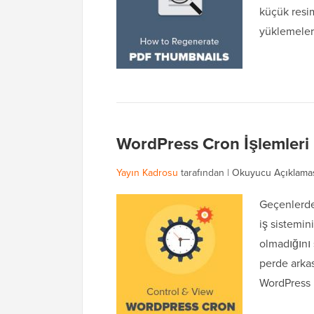
küçük resim
yüklemeler
WordPress Cron İşlemleri N
Yayın Kadrosu
tarafından |
Okuyucu Açıklama
Geçenlerde
iş sistemi
olmadığını 
perde arkas
WordPress 