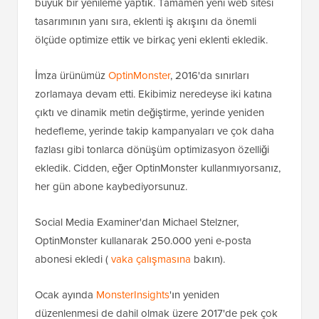
büyük bir yenileme yaptık. Tamamen yeni web sitesi
tasarımının yanı sıra, eklenti iş akışını da önemli
ölçüde optimize ettik ve birkaç yeni eklenti ekledik.
İmza ürünümüz
OptinMonster
, 2016'da sınırları
zorlamaya devam etti. Ekibimiz neredeyse iki katına
çıktı ve dinamik metin değiştirme, yerinde yeniden
hedefleme, yerinde takip kampanyaları ve çok daha
fazlası gibi tonlarca dönüşüm optimizasyon özelliği
ekledik. Cidden, eğer OptinMonster kullanmıyorsanız,
her gün abone kaybediyorsunuz.
Social Media Examiner'dan Michael Stelzner,
OptinMonster kullanarak 250.000 yeni e-posta
abonesi ekledi (
vaka çalışmasına
bakın).
Ocak ayında
MonsterInsights
'ın yeniden
düzenlenmesi de dahil olmak üzere 2017'de pek çok