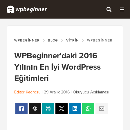
WPBEGINNER
BLOG
VITRIN
WPBEGINNER'DAKI 2016 YILININ EN İYI WORDPRESS EĞITIMLERI
WPBeginner'daki 2016
Yılının En İyi WordPress
Eğitimleri
Editör Kadrosu
|
29 Aralık 2016
|
Okuyucu Açıklaması