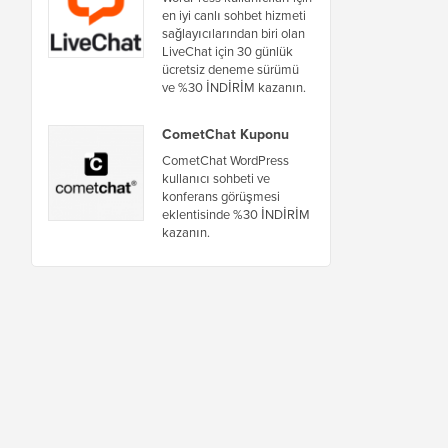
en iyi canlı sohbet hizmeti
sağlayıcılarından biri olan
LiveChat için 30 günlük
ücretsiz deneme sürümü
ve %30 İNDİRİM kazanın.
CometChat Kuponu
CometChat WordPress
kullanıcı sohbeti ve
konferans görüşmesi
eklentisinde %30 İNDİRİM
kazanın.