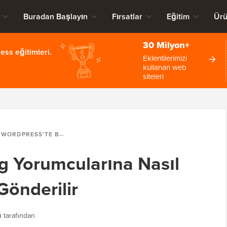
Buradan Başlayın
Fırsatlar
Eğitim
Ürü
30 Milyon+
ss eğitimleri.
Eklentilerimizi
kullanan web
siteleri
WORDPRESS'TE BLOG YORUMCULARINA NASIL TEŞEKKÜR MESAJI GÖNDERILIR
g Yorumcularına Nasıl
Gönderilir
ı
tarafından