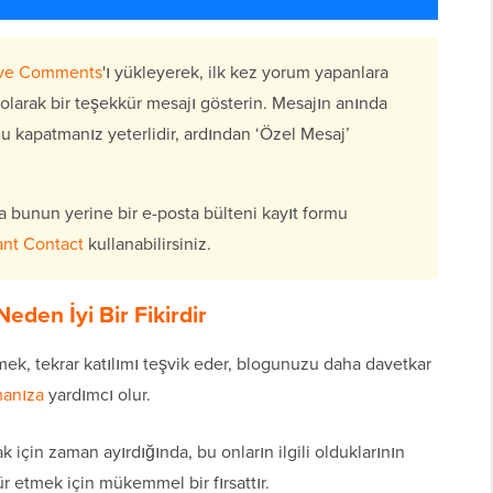
ive Comments
'ı yükleyerek, ilk kez yorum yapanlara
larak bir teşekkür mesajı gösterin. Mesajın anında
kapatmanız yeterlidir, ardından ‘Özel Mesaj’
 bunun yerine bir e-posta bülteni kayıt formu
nt Contact
kullanabilirsiniz.
den İyi Bir Fikirdir
ek, tekrar katılımı teşvik eder, blogunuzu daha davetkar
manıza
yardımcı olur.
için zaman ayırdığında, bu onların ilgili olduklarının
ür etmek için mükemmel bir fırsattır.