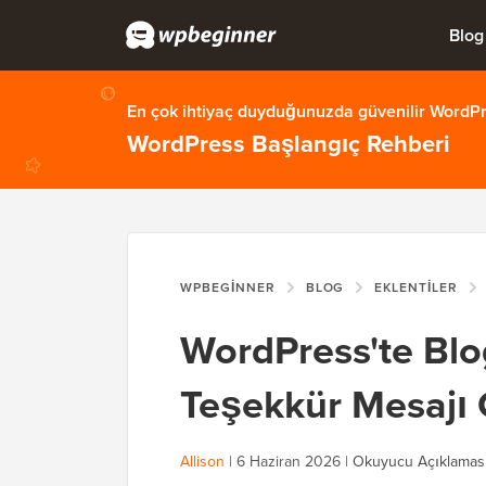
Blog
En çok ihtiyaç duyduğunuzda güvenilir WordPre
WordPress Başlangıç Rehberi
WPBEGINNER
BLOG
EKLENTILER
WordPress'te Blo
Teşekkür Mesajı 
Allison
|
6 Haziran 2026
|
Okuyucu Açıklamas