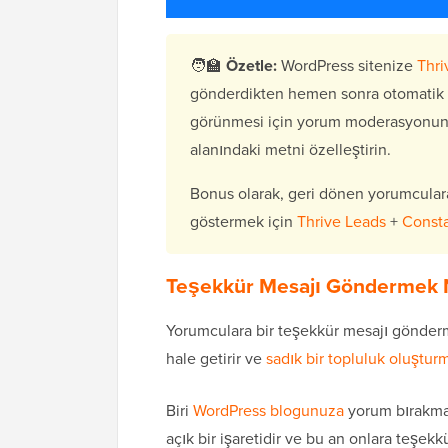
🧑‍🏫
Özetle:
WordPress sitenize
Thr
gönderdikten hemen sonra otomatik o
görünmesi için yorum moderasyonunu 
alanındaki metni özelleştirin.
Bonus olarak, geri dönen yorumculara
göstermek için
Thrive Leads
+
Consta
Teşekkür Mesajı Göndermek Ne
Yorumculara bir teşekkür mesajı gönderm
hale getirir ve
sadık bir topluluk oluştur
Biri
WordPress blogunuza
yorum bırakmak 
açık bir işaretidir ve bu an onlara teşekk