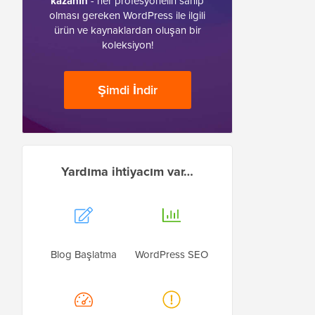
kazanın
- her profesyonelin sahip
olması gereken WordPress ile ilgili
ürün ve kaynaklardan oluşan bir
koleksiyon!
Şimdi İndir
Yardıma ihtiyacım var…
Blog Başlatma
WordPress SEO