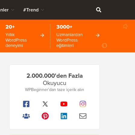
nler
#Trend
20+
3000+
Yıllık
Uzmanlardan
WordPress
WordPress
deneyimi
eğitimleri
Birincil
2.000.000'den Fazla
Kenar
Okuyucu
Çubuğu
WPBeginner'dan taze içerik alın