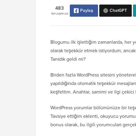
483
Paylaş
ChatGPT
PAYLAŞIMLAR
Blogumu ilk işlettiğim zamanlarda, her y
olarak teşekkür etmek istiyordum, anca
Tanıdık geldi mi?
Birden fazla WordPress sitesini yönetere
yapıldığında otomatik teşekkür mesajlarını
keşfettim. Anahtar, samimi ve ilgi çekici 
WordPress yorumlar bölümünüze bir teşek
Tavsiye ettiğim eklenti, okuyucu yorum
bonus olarak, bu ilgili yorumcuları gerçe