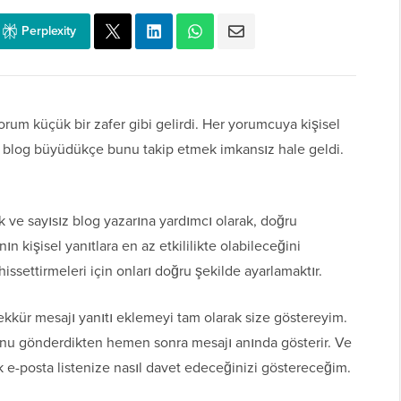
Perplexity
orum küçük bir zafer gibi gelirdi. Her yorumcuya kişisel
k blog büyüdükçe bunu takip etmek imkansız hale geldi.
k ve sayısız blog yazarına yardımcı olarak, doğru
n kişisel yanıtlara en az etkililikte olabileceğini
hissettirmeleri için onları doğru şekilde ayarlamaktır.
kür mesajı yanıtı eklemeyi tam olarak size göstereyim.
unu gönderdikten hemen sonra mesajı anında gösterir. Ve
k e-posta listenize nasıl davet edeceğinizi göstereceğim.