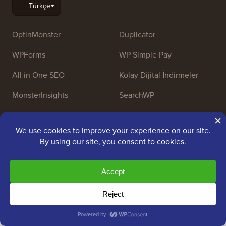
OptinMonster
Duplicator
WPForms
WP Simple Pay
All in One SEO
Kolay Dijital İndirmeler
MonsterInsights
SearchWP
WP Mail SMTP
RafflePress
Smash Balloon
PushEngage
SeedProd
WP Hayırsever
Nameboy
AffiliateWP