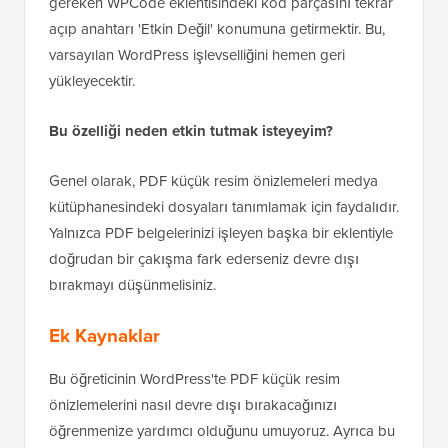
Evet, değişikliği geri almak çok kolay. Tek yapmanız
gereken WPCode eklentisindeki kod parçasını tekrar
açıp anahtarı 'Etkin Değil' konumuna getirmektir. Bu,
varsayılan WordPress işlevselliğini hemen geri
yükleyecektir.
Bu özelliği neden etkin tutmak isteyeyim?
Genel olarak, PDF küçük resim önizlemeleri medya
kütüphanesindeki dosyaları tanımlamak için faydalıdır.
Yalnızca PDF belgelerinizi işleyen başka bir eklentiyle
doğrudan bir çakışma fark ederseniz devre dışı
bırakmayı düşünmelisiniz.
Ek Kaynaklar
Bu öğreticinin WordPress'te PDF küçük resim
önizlemelerini nasıl devre dışı bırakacağınızı