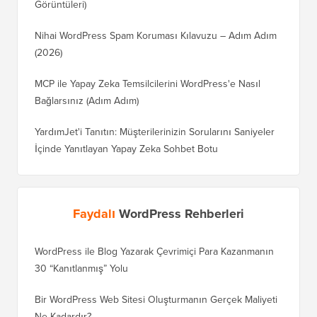
WordPress 7.1'de Neler Var? (Özellikler ve Ekran
Görüntüleri)
Nihai WordPress Spam Koruması Kılavuzu – Adım Adım
(2026)
MCP ile Yapay Zeka Temsilcilerini WordPress'e Nasıl
Bağlarsınız (Adım Adım)
YardımJet'i Tanıtın: Müşterilerinizin Sorularını Saniyeler
İçinde Yanıtlayan Yapay Zeka Sohbet Botu
Faydalı
WordPress Rehberleri
WordPress ile Blog Yazarak Çevrimiçi Para Kazanmanın
Blogunu
30 “Kanıtlanmış” Yolu
Doğru T