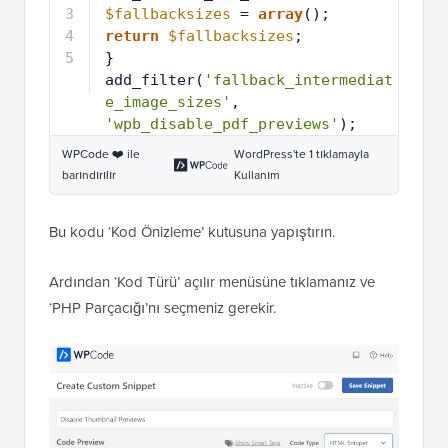
2
$fallbacksizes
= 
array
();
3
return
$fallbacksizes
;
4
}
5
add_filter(
'fallback_intermediat
e_image_sizes'
, 
'wpb_disable_pdf_previews'
);
WPCode ❤️ ile
WordPress'te 1 tıklamayla
barındırılır
Kullanım
Bu kodu ‘Kod Önizleme’ kutusuna yapıştırın.
Ardından ‘Kod Türü’ açılır menüsüne tıklamanız ve
‘PHP Parçacığı’nı seçmeniz gerekir.