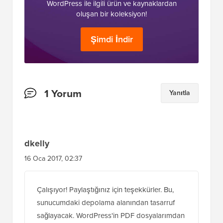
profesyonelin sahip olması gereken
WordPress ile ilgili ürün ve kaynaklardan
oluşan bir koleksiyon!
Şimdi İndir
Okuyucu
1 Yorum
Yanıtla
Etkileşimleri
dkelly
16 Oca 2017, 02:37
Çalışıyor! Paylaştığınız için teşekkürler. Bu,
sunucumdaki depolama alanından tasarruf