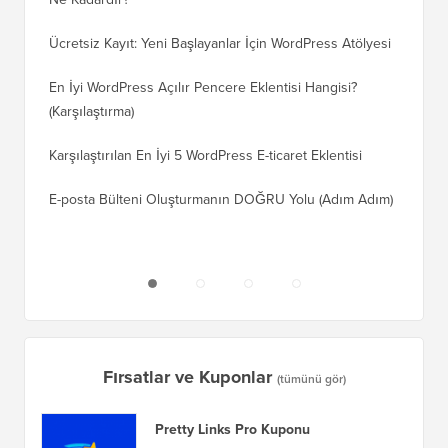
Bir WordPress Web Sitesi Oluşturmanın Gerçek Maliyeti
SEO Kay
Ne Kadardır?
Nasıl D
Ücretsiz Kayıt: Yeni Başlayanlar İçin WordPress Atölyesi
Blogger
Geçiş Na
En İyi WordPress Açılır Pencere Eklentisi Hangisi?
(Karşılaştırma)
Wix'ten
Adım)
Karşılaştırılan En İyi 5 WordPress E-ticaret Eklentisi
Squares
E-posta Bülteni Oluşturmanın DOĞRU Yolu (Adım Adım)
WordPre
Sunucuy
Fırsatlar ve Kuponlar
(tümünü gör)