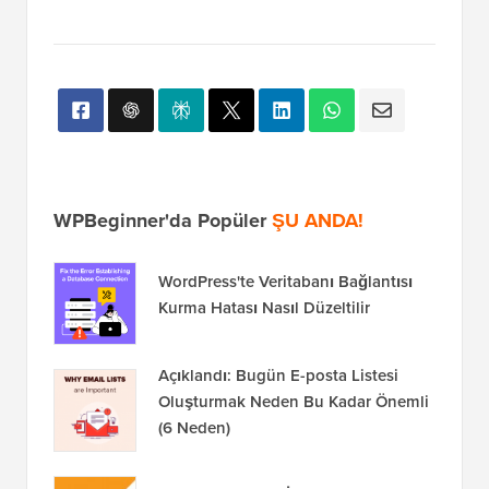
ayrıca
Twitter
ve
Facebook'ta
da bulabilirsiniz.
WPBeginner'da Popüler
ŞU ANDA!
WordPress'te Veritabanı Bağlantısı
Kurma Hatası Nasıl Düzeltilir
Açıklandı: Bugün E-posta Listesi
Oluşturmak Neden Bu Kadar Önemli
(6 Neden)