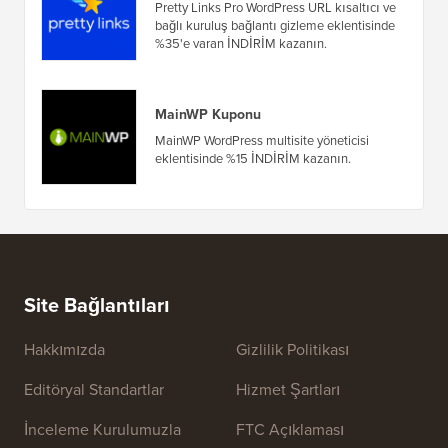
Pretty Links Pro Kuponu
Pretty Links Pro WordPress URL kısaltıcı ve
bağlı kuruluş bağlantı gizleme eklentisinde
%35'e varan İNDİRİM kazanın.
MainWP Kuponu
MainWP WordPress multisite yöneticisi
eklentisinde %15 İNDİRİM kazanın.
Site Bağlantıları
Hakkımızda
Gizlilik Politikası
Editöryal Standartlar
Hizmet Şartları