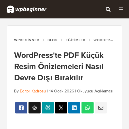
WPBEGINNER
BLOG
EĞITIMLER
WORDPRESS'TE PDF KÜÇÜK RESIM ÖNIZLEMELERI NASIL DEVRE DIŞI BIRAKILIR
WordPress'te PDF Küçük
Resim Önizlemeleri Nasıl
Devre Dışı Bırakılır
By
Editör Kadrosu
|
14 Ocak 2026
|
Okuyucu Açıklaması