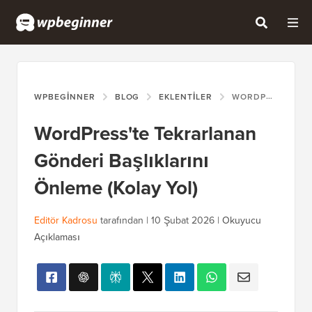
WPBEGINNER
BLOG
EKLENTILER
WORDPRESS'TE TEKRARLANAN GÖNDERI BAŞLIKLARINI ÖNLEME (KOLAY YOL)
WordPress'te Tekrarlanan
Gönderi Başlıklarını
Önleme (Kolay Yol)
Editör Kadrosu
tarafından |
10 Şubat 2026
|
Okuyucu
Açıklaması