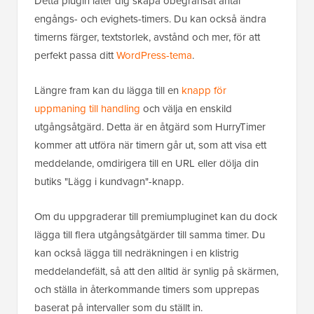
Detta plugin låter dig skapa obegränsat antal
engångs- och evighets-timers. Du kan också ändra
timerns färger, textstorlek, avstånd och mer, för att
perfekt passa ditt
WordPress-tema
.
Längre fram kan du lägga till en
knapp för
uppmaning till handling
och välja en enskild
utgångsåtgärd. Detta är en åtgärd som HurryTimer
kommer att utföra när timern går ut, som att visa ett
meddelande, omdirigera till en URL eller dölja din
butiks "Lägg i kundvagn"-knapp.
Om du uppgraderar till premiumpluginet kan du dock
lägga till flera utgångsåtgärder till samma timer. Du
kan också lägga till nedräkningen i en klistrig
meddelandefält, så att den alltid är synlig på skärmen,
och ställa in återkommande timers som upprepas
baserat på intervaller som du ställt in.