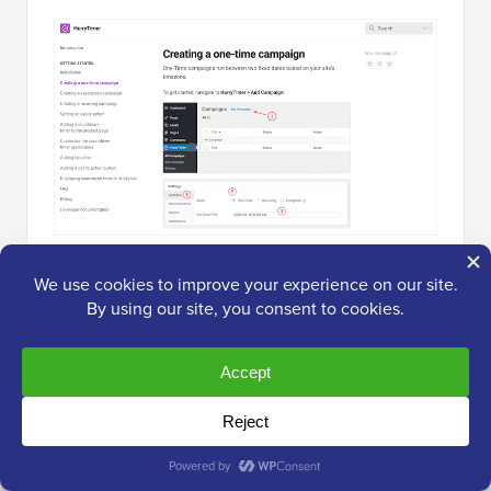
Föredrar du personlig support? Då kan du skicka en
biljett och en medlem av HurryTimer-teamet kommer
att återkomma till dig så snart som möjligt.
Ännu bättre, du kan skicka in en supportförfrågan
oavsett om du använder gratis- eller premiumpluginet.
Var bara medveten om att premium-användare får
prioriterad support.