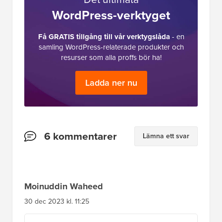
WordPress-verktyget
Få GRATIS tillgång till vår verktygslåda
- en
samling WordPress-relaterade produkter och
resurser som alla proffs bör ha!
Ladda ner nu
Läsarnas
6 kommentarer
Lämna ett svar
interaktioner
Moinuddin Waheed
30 dec 2023 kl. 11:25