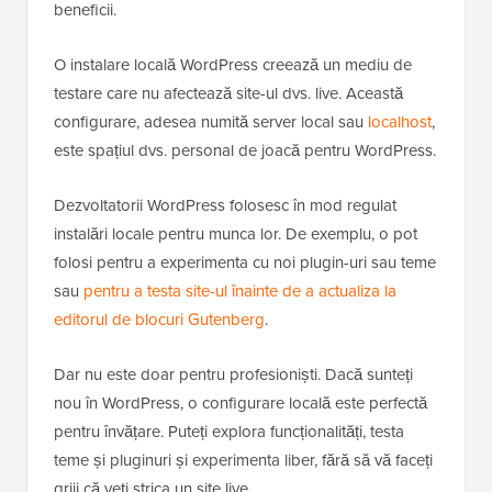
beneficii.
O instalare locală WordPress creează un mediu de
testare care nu afectează site-ul dvs. live. Această
configurare, adesea numită server local sau
localhost
,
este spațiul dvs. personal de joacă pentru WordPress.
Dezvoltatorii WordPress folosesc în mod regulat
instalări locale pentru munca lor. De exemplu, o pot
folosi pentru a experimenta cu noi plugin-uri sau teme
sau
pentru a testa site-ul înainte de a actualiza la
editorul de blocuri Gutenberg
.
Dar nu este doar pentru profesioniști. Dacă sunteți
nou în WordPress, o configurare locală este perfectă
pentru învățare. Puteți explora funcționalități, testa
teme și pluginuri și experimenta liber, fără să vă faceți
griji că veți strica un site live.