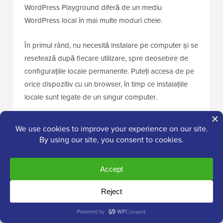
WordPress Playground diferă de un mediu
WordPress local în mai multe moduri cheie.
În primul rând, nu necesită instalare pe computer și se
resetează după fiecare utilizare, spre deosebire de
configurațiile locale permanente. Puteți accesa de pe
orice dispozitiv cu un browser, în timp ce instalațiile
locale sunt legate de un singur computer.
Deși WordPress Playground este ideal pentru teste
rapide și învățare, un mediu WordPress local pe
computerul dumneavoastră Windows oferă mai multă
flexibilitate pentru proiecte de dezvoltare pe termen
lung.
Pentru un ghid detaliat, consultați ghidul nostru
despre
cum să utilizați WordPress Playground în