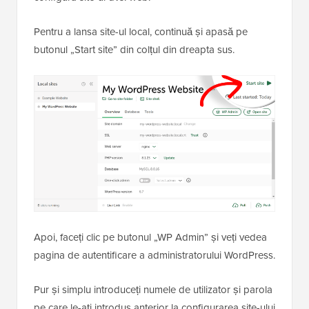
Pentru a lansa site-ul local, continuă și apasă pe
butonul „Start site” din colțul din dreapta sus.
Apoi, faceți clic pe butonul „WP Admin” și veți vedea
pagina de autentificare a administratorului WordPress.
Pur și simplu introduceți numele de utilizator și parola
pe care le-ați introdus anterior la configurarea site-ului