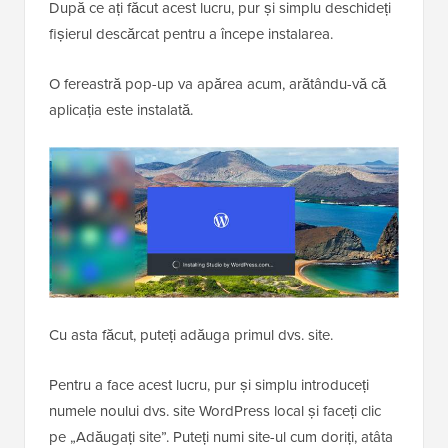
După ce ați făcut acest lucru, pur și simplu deschideți
fișierul descărcat pentru a începe instalarea.
O fereastră pop-up va apărea acum, arătându-vă că
aplicația este instalată.
Cu asta făcut, puteți adăuga primul dvs. site.
Pentru a face acest lucru, pur și simplu introduceți
numele noului dvs. site WordPress local și faceți clic
pe „Adăugați site”. Puteți numi site-ul cum doriți, atâta