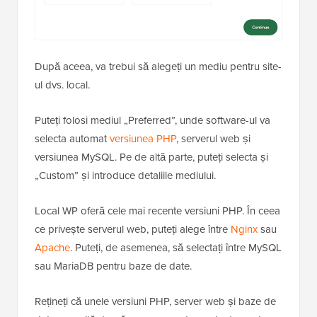
După aceea, va trebui să alegeți un mediu pentru site-
ul dvs. local.
Puteți folosi mediul „Preferred”, unde software-ul va
selecta automat
versiunea PHP
, serverul web și
versiunea MySQL. Pe de altă parte, puteți selecta și
„Custom” și introduce detaliile mediului.
Local WP oferă cele mai recente versiuni PHP. În ceea
ce privește serverul web, puteți alege între
Nginx
sau
Apache
. Puteți, de asemenea, să selectați între MySQL
sau MariaDB pentru baze de date.
Rețineți că unele versiuni PHP, server web și baze de