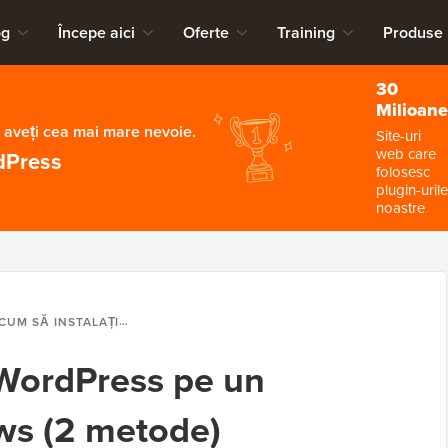
og
Începe aici
Oferte
Training
Produse
30
Milioane
 aveți cea mai mare nevoie.
Site-uri
web care
dPress
folosesc
plugin-urile
noastre
CUM SĂ INSTALAȚI WORDPRESS PE UN COMPUTER WINDOWS (2 METODE)
 WordPress pe un
s (2 metode)