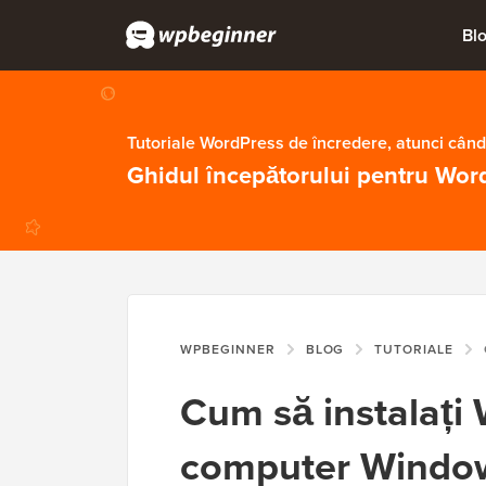
Bl
Tutoriale WordPress de încredere, atunci când
Ghidul începătorului pentru Wor
WPBEGINNER
BLOG
TUTORIALE
Cum să instalați
computer Window