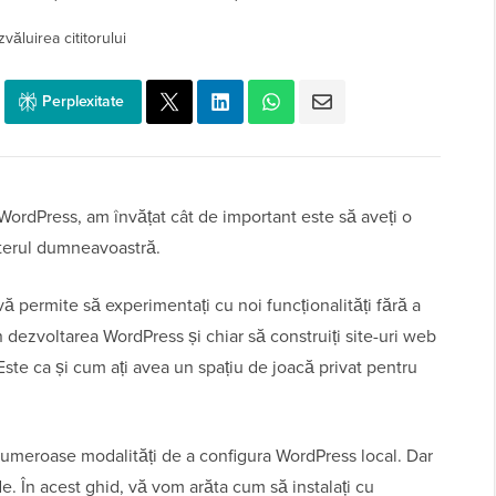
văluirea cititorului
Perplexitate
 WordPress, am învățat cât de important este să aveți o
terul dumneavoastră.
permite să experimentați cu noi funcționalități fără a
 în dezvoltarea WordPress și chiar să construiți site-uri web
 Este ca și cum ați avea un spațiu de joacă privat pentru
numeroase modalități de a configura WordPress local. Dar
 În acest ghid, vă vom arăta cum să instalați cu