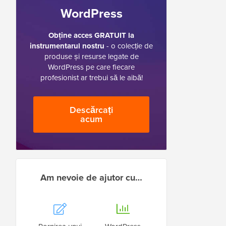
WordPress
Obține acces GRATUIT la
instrumentarul nostru
- o colecție de
produse și resurse legate de
WordPress pe care fiecare
profesionist ar trebui să le aibă!
Descărcați
acum
Am nevoie de ajutor cu…