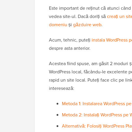
Este important de reținut că atunci când
vedea site-ul. Dacă doriți să
creați un si
domeniu
și
găzduire web
.
Acum, tehnic, puteți
instala WordPress 
despre asta anterior.
Acestea fiind spuse, am găsit 2 moduri 
WordPress local, făcându-le excelente pe
rapid un site local. Puteți face clic pe l
interesează:
Metoda 1: Instalarea WordPress pe
Metoda 2: Instalați WordPress pe 
Alternativă: Folosiți WordPress Pl