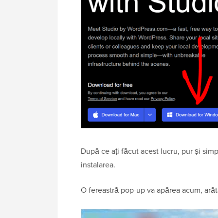
După ce ați făcut acest lucru, pur și sim
instalarea.
O fereastră pop-up va apărea acum, arătâ