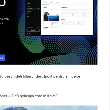
plu deschideți fișierul descărcat pentru a începe
ndu-vă că aplicația este instalată.