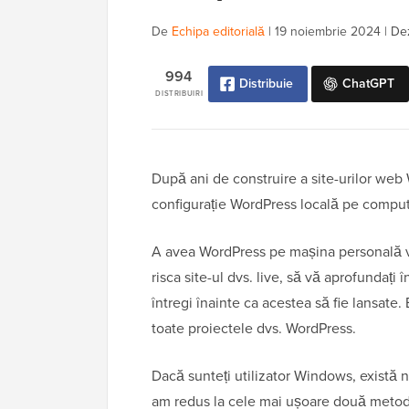
De
Echipa editorială
|
19 noiembrie 2024
|
Dez
994
Distribuie
ChatGPT
DISTRIBUIRI
După ani de construire a site-urilor web
configurație WordPress locală pe compu
A avea WordPress pe mașina personală vă 
risca site-ul dvs. live, să vă aprofundați
întregi înainte ca acestea să fie lansate.
toate proiectele dvs. WordPress.
Dacă sunteți utilizator Windows, există 
am redus la cele mai ușoare două metode.