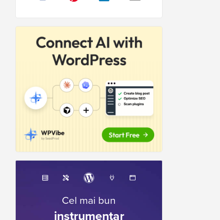
Cel mai bun
instrumentar