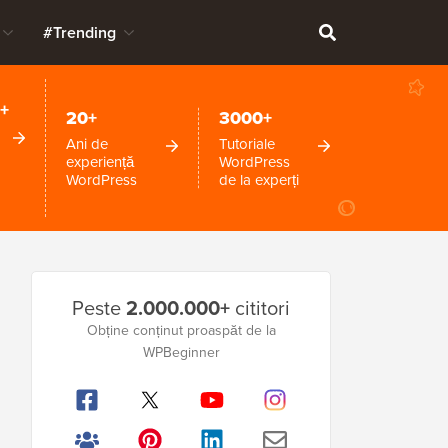
#Trending
+
20+
3000+
Ani de
Tutoriale
experiență
WordPress
WordPress
de la experți
Bara
Peste
2.000.000+
cititori
laterală
Obține conținut proaspăt de la
WPBeginner
principală