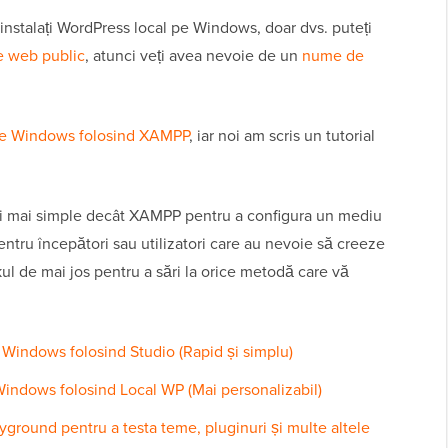
 instalați WordPress local pe Windows, doar dvs. puteți
te web public
, atunci veți avea nevoie de un
nume de
pe Windows folosind XAMPP
, iar noi am scris un tutorial
și mai simple decât XAMPP pentru a configura un mediu
ntru începători sau utilizatori care au nevoie să creeze
inkul de mai jos pentru a sări la orice metodă care vă
 Windows folosind Studio (Rapid și simplu)
Windows folosind Local WP (Mai personalizabil)
ayground pentru a testa teme, pluginuri și multe altele