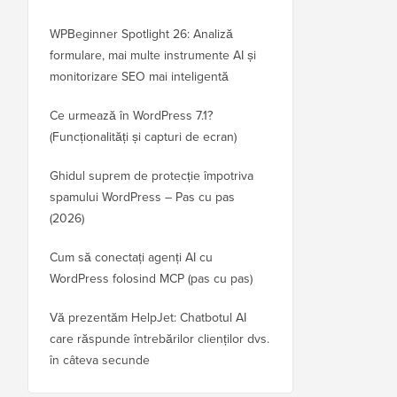
WPBeginner Spotlight 26: Analiză
formulare, mai multe instrumente AI și
monitorizare SEO mai inteligentă
Ce urmează în WordPress 7.1?
(Funcționalități și capturi de ecran)
Ghidul suprem de protecție împotriva
spamului WordPress – Pas cu pas
(2026)
Cum să conectați agenți AI cu
WordPress folosind MCP (pas cu pas)
Vă prezentăm HelpJet: Chatbotul AI
care răspunde întrebărilor clienților dvs.
în câteva secunde