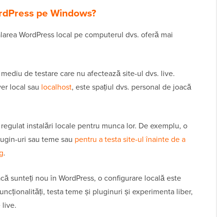
WordPress pe Windows?
alarea WordPress local pe computerul dvs. oferă mai
mediu de testare care nu afectează site-ul dvs. live.
er local sau
localhost
, este spațiul dvs. personal de joacă
regulat instalări locale pentru munca lor. De exemplu, o
lugin-uri sau teme sau
pentru a testa site-ul înainte de a
rg
.
acă sunteți nou în WordPress, o configurare locală este
uncționalități, testa teme și pluginuri și experimenta liber,
 live.