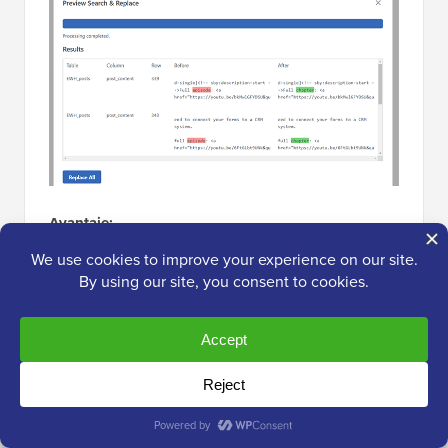
Avantaje:
Alegeți între căutări sensibile la
majuscule/minuscule sau insensibile la
majuscule/minuscule
Vizează tabele de baze de date unice sau
multiple
Urmăriți modificările cu o funcție de istoric