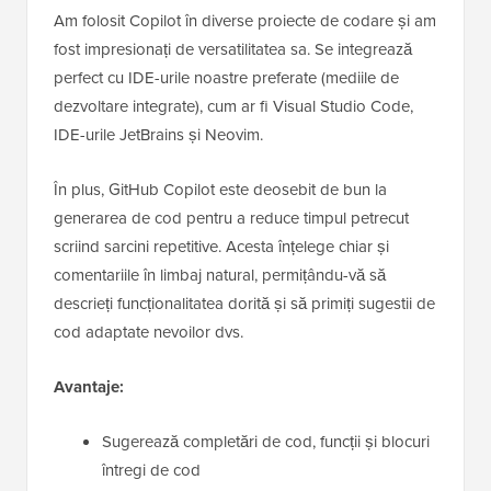
Am folosit Copilot în diverse proiecte de codare și am
fost impresionați de versatilitatea sa. Se integrează
perfect cu IDE-urile noastre preferate (mediile de
dezvoltare integrate), cum ar fi Visual Studio Code,
IDE-urile JetBrains și Neovim.
În plus, GitHub Copilot este deosebit de bun la
generarea de cod pentru a reduce timpul petrecut
scriind sarcini repetitive. Acesta înțelege chiar și
comentariile în limbaj natural, permițându-vă să
descrieți funcționalitatea dorită și să primiți sugestii de
cod adaptate nevoilor dvs.
Avantaje:
Sugerează completări de cod, funcții și blocuri
întregi de cod