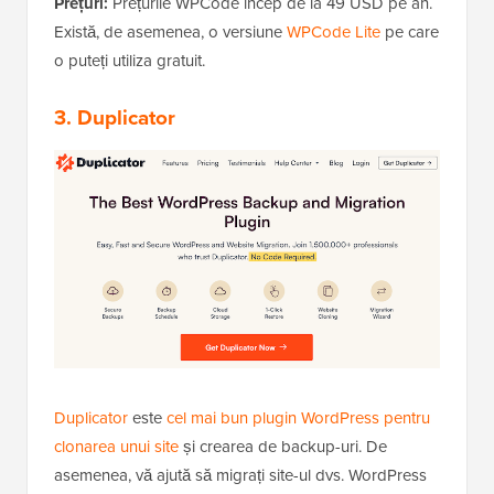
Prețuri:
Prețurile WPCode încep de la 49 USD pe an.
Există, de asemenea, o versiune
WPCode Lite
pe care
o puteți utiliza gratuit.
3. Duplicator
Duplicator
este
cel mai bun plugin WordPress pentru
clonarea unui site
și crearea de backup-uri. De
asemenea, vă ajută să migrați site-ul dvs. WordPress