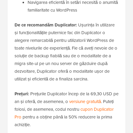
Navigarea eficientă în setări necesită o anumită
familiaritate cu WordPress
De ce recomandăm Duplicator:
Ușurința în utilizare
și funcționalitățile puternice fac din Duplicator o
alegere remarcabilă pentru utilizatorii WordPress de
toate nivelurile de experiență. Fie că aveți nevoie de o
soluție de backup fiabilă sau de o modalitate de a
migra site-ul pe un nou server de găzduire după
dezvoltare, Duplicator oferă o modalitate ușor de
utilizat și eficientă de a finaliza sarcina.
Prețuri:
Prețurile Duplicator încep de la 69,30 USD pe
an și oferă, de asemenea, o
versiune gratuită
. Puteți
folosi, de asemenea, codul nostru
cupon Duplicator
Pro
pentru a obține până la 50% reducere la prima
achiziție.