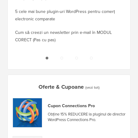
5 cele mai bune plugin-uri WordPress pentru comerț
Cum să 
electronic comparate
Cum să 
Cum să creezi un newsletter prin e-mail în MODUL
fără ti
CORECT (Pas cu pas)
Oferte & Cupoane
(vezi tot)
Cupon Connections Pro
Obține 15% REDUCERE la pluginul de director
WordPress Connections Pro.