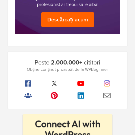
profesionist ar trebui să le aibă!
Descărcați acum
Bara
Peste
2.000.000+
cititori
laterală
Obține conținut proaspăt de la WPBeginner
principală