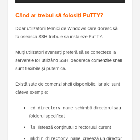
Când ar trebui să folosiți PuTTY?
Doar utilizatorii tehnici de Windows care doresc să
folosească SSH trebuie să instaleze PuTTY.
Mulți utilizatori avansați preferă să se conecteze la
serverele lor utilizând SSH, deoarece comenzile shell
sunt flexibile și puternice.
Există sute de comenzi shell disponibile, iar aici sunt
câteva exemple:
schimbă directorul sau
cd directory_name
folderul specificat
listează conținutul directorului curent
ls
creează un director
mkdir directory_name