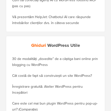
(pas cu pas)
Vă prezentăm HelpJet: Chatbotul AI care răspunde
întrebărilor clienților dvs. în câteva secunde
Ghiduri
WordPress Utile
30 de modalități „dovedite” de a câștiga bani online prin
Cum să-
blogging cu WordPress
WordPre
Cât costă de fapt să construiești un site WordPress?
Cum să 
a pierd
Înregistrare gratuită: Atelier WordPress pentru
începători
Cum să 
clasame
Care este cel mai bun plugin WordPress pentru pop-up-
uri? (Comparație)
Cum să 