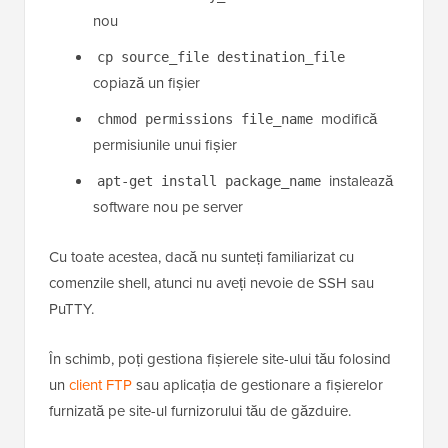
nou
cp source_file destination_file
copiază un fișier
modifică
chmod permissions file_name
permisiunile unui fișier
instalează
apt-get install package_name
software nou pe server
Cu toate acestea, dacă nu sunteți familiarizat cu
comenzile shell, atunci nu aveți nevoie de SSH sau
PuTTY.
În schimb, poți gestiona fișierele site-ului tău folosind
un
client FTP
sau aplicația de gestionare a fișierelor
furnizată pe site-ul furnizorului tău de găzduire.