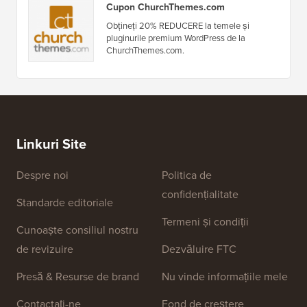
Cupon ChurchThemes.com
Obțineți 20% REDUCERE la temele și
pluginurile premium WordPress de la
ChurchThemes.com.
Linkuri Site
Despre noi
Politica de
confidențialitate
Standarde editoriale
Termeni și condiții
Cunoaște consiliul nostru
de revizuire
Dezvăluire FTC
Presă & Resurse de brand
Nu vinde informațiile mele
Contactați-ne
Fond de creștere