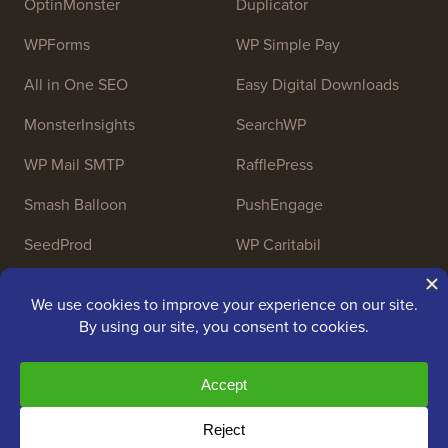
OptinMonster
Duplicator
WPForms
WP Simple Pay
All in One SEO
Easy Digital Downloads
MonsterInsights
SearchWP
WP Mail SMTP
RafflePress
Smash Balloon
PushEngage
SeedProd
WP Caritabil
Nameboy
AffiliateWP
Copyright © 2009 - 2026 WPBeginner LLC. Toate
drepturile rezervate. WPBeginner® este o marcă