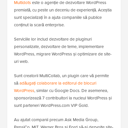
Multidots
este o agenție de dezvoltare WordPress
premiată, cu peste un deceniu de experiență. Aceștia
sunt specializați în a ajuta companiile să publice
conținut la scară enterprise.
Serviciile lor includ dezvoltare de pluginuri
personalizate, dezvoltare de teme, implementare
WordPress, migrare WordPress și optimizare de site-
uri web.
Sunt creatorii MultiCollab, un plugin care vă permite
să
adăugați colaborare la editorul de blocuri
WordPress
, similar cu Google Docs. De asemenea,
sponsorizează 7 contribuitori la nucleul WordPress și
sunt parteneri WordPress.com VIP Gold.
Au ajutat companii precum Ask Media Group,
PepsiCo, MIT, Warner Bros și Ford să-și dezvolte site-