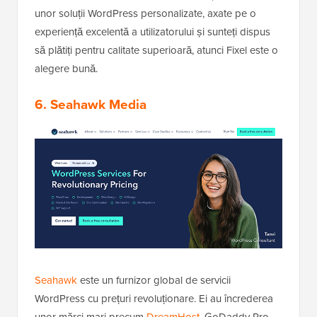
unor soluții WordPress personalizate, axate pe o
experiență excelentă a utilizatorului și sunteți dispus
să plătiți pentru calitate superioară, atunci Fixel este o
alegere bună.
6.
Seahawk Media
Seahawk
este un furnizor global de servicii
WordPress cu prețuri revoluționare. Ei au încrederea
unor mărci mari precum
DreamHost
, GoDaddy Pro,