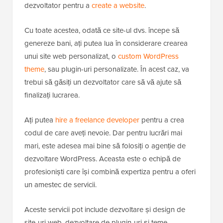
dezvoltator pentru a
create a website
.
Cu toate acestea, odată ce site-ul dvs. începe să
genereze bani, ați putea lua în considerare crearea
unui site web personalizat, o
custom WordPress
theme
, sau plugin-uri personalizate. În acest caz, va
trebui să găsiți un dezvoltator care să vă ajute să
finalizați lucrarea.
Ați putea
hire a freelance developer
pentru a crea
codul de care aveți nevoie. Dar pentru lucrări mai
mari, este adesea mai bine să folosiți o agenție de
dezvoltare WordPress. Aceasta este o echipă de
profesioniști care își combină expertiza pentru a oferi
un amestec de servicii.
Aceste servicii pot include dezvoltare și design de
site-uri web, dezvoltare de plugin-uri și teme,