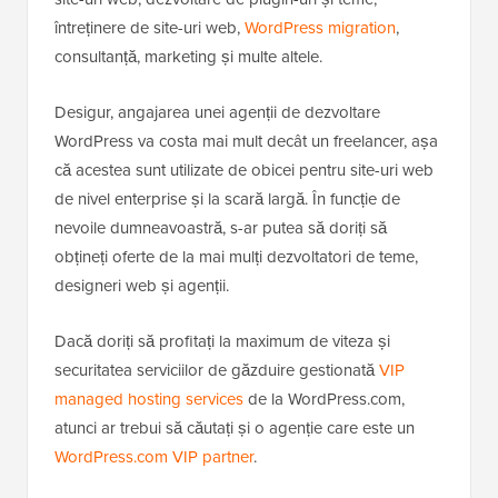
întreținere de site-uri web,
WordPress migration
,
consultanță, marketing și multe altele.
Desigur, angajarea unei agenții de dezvoltare
WordPress va costa mai mult decât un freelancer, așa
că acestea sunt utilizate de obicei pentru site-uri web
de nivel enterprise și la scară largă. În funcție de
nevoile dumneavoastră, s-ar putea să doriți să
obțineți oferte de la mai mulți dezvoltatori de teme,
designeri web și agenții.
Dacă doriți să profitați la maximum de viteza și
securitatea serviciilor de găzduire gestionată
VIP
managed hosting services
de la WordPress.com,
atunci ar trebui să căutați și o agenție care este un
WordPress.com VIP partner
.