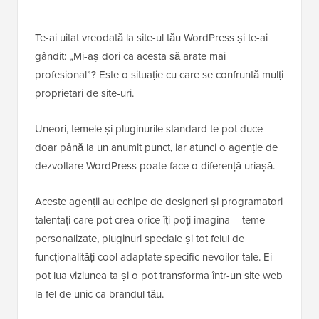
Te-ai uitat vreodată la site-ul tău WordPress și te-ai
gândit: „Mi-aș dori ca acesta să arate mai
profesional”? Este o situație cu care se confruntă mulți
proprietari de site-uri.
Uneori, temele și pluginurile standard te pot duce
doar până la un anumit punct, iar atunci o agenție de
dezvoltare WordPress poate face o diferență uriașă.
Aceste agenții au echipe de designeri și programatori
talentați care pot crea orice îți poți imagina – teme
personalizate, pluginuri speciale și tot felul de
funcționalități cool adaptate specific nevoilor tale. Ei
pot lua viziunea ta și o pot transforma într-un site web
la fel de unic ca brandul tău.