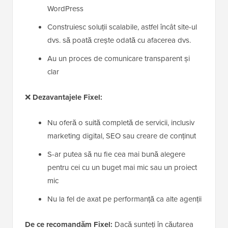
WordPress
Construiesc soluții scalabile, astfel încât site-ul
dvs. să poată crește odată cu afacerea dvs.
Au un proces de comunicare transparent și
clar
❌
Dezavantajele Fixel:
Nu oferă o suită completă de servicii, inclusiv
marketing digital, SEO sau creare de conținut
S-ar putea să nu fie cea mai bună alegere
pentru cei cu un buget mai mic sau un proiect
mic
Nu la fel de axat pe performanță ca alte agenții
De ce recomandăm Fixel:
Dacă sunteți în căutarea