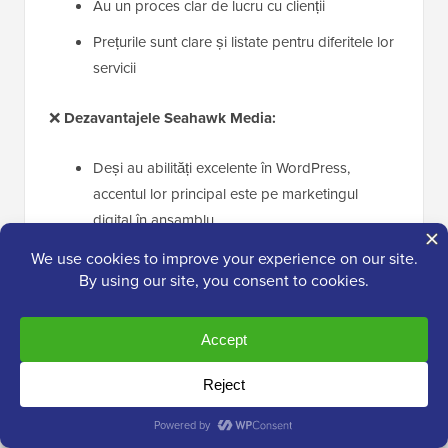
Au un proces clar de lucru cu clienții
Prețurile sunt clare și listate pentru diferitele lor
servicii
❌
Dezavantajele Seahawk Media:
Deși au abilități excelente în WordPress,
accentul lor principal este pe marketingul
digital în ansamblu
Mai puțin concentrați pe aspectele foarte
tehnice ale WordPress
De ce recomandăm Seahawk Media:
Din experiența
noastră, Seahawk Media oferă o combinație de
dezvoltare WordPress cu expertiză în marketing
digital. Acest lucru poate fi util dacă doriți ca o
companie să gestioneze toate aspectele prezenței