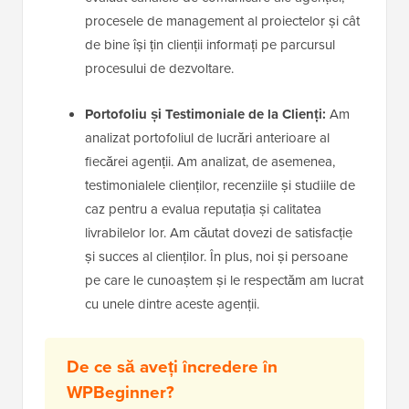
procesele de management al proiectelor și cât
de bine își țin clienții informați pe parcursul
procesului de dezvoltare.
Portofoliu și Testimoniale de la Clienți:
Am
analizat portofoliul de lucrări anterioare al
fiecărei agenții. Am analizat, de asemenea,
testimonialele clienților, recenziile și studiile de
caz pentru a evalua reputația și calitatea
livrabilelor lor. Am căutat dovezi de satisfacție
și succes al clienților. În plus, noi și persoane
pe care le cunoaștem și le respectăm am lucrat
cu unele dintre aceste agenții.
De ce să aveți încredere în
WPBeginner?