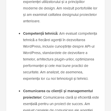
experienței utilizatorului și a principiilor
moderne de design. Am revizuit portofoliile lor
și am examinat calitatea designului proiectelor
anterioare.
Competență tehnică:
Am evaluat competența
tehnică a fiecărei agenții în dezvoltarea
WordPress, inclusiv cunoștințe despre API-ul
WordPress, standardele de dezvoltare a
temelor, arhitectura plugin-urilor, optimizarea
performanței și cele mai bune practici de
securitate. Am analizat, de asemenea,
experiența lor cu noi tehnologii și tehnici.
Comunicarea cu clienții și managementul
proiectelor:
Comunicarea clară și eficientă este
esențială pentru un proiect de succes. Am
evaluat canalele de comunicare ale agenției,