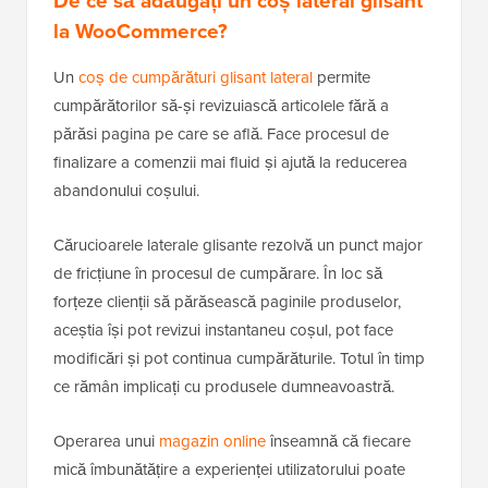
De ce să adăugați un coș lateral glisant
la WooCommerce?
Un
coș de cumpărături glisant lateral
permite
cumpărătorilor să-și revizuiască articolele fără a
părăsi pagina pe care se află. Face procesul de
finalizare a comenzii mai fluid și ajută la reducerea
abandonului coșului.
Cărucioarele laterale glisante rezolvă un punct major
de fricțiune în procesul de cumpărare. În loc să
forțeze clienții să părăsească paginile produselor,
aceștia își pot revizui instantaneu coșul, pot face
modificări și pot continua cumpărăturile. Totul în timp
ce rămân implicați cu produsele dumneavoastră.
Operarea unui
magazin online
înseamnă că fiecare
mică îmbunătățire a experienței utilizatorului poate