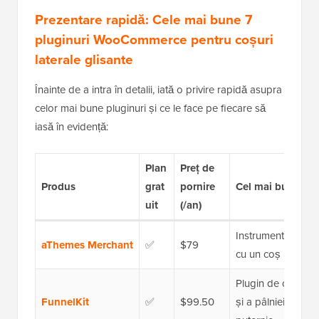
Prezentare rapidă: Cele mai bune 7
pluginuri WooCommerce pentru coșuri
laterale glisante
Înainte de a intra în detalii, iată o privire rapidă asupra
celor mai bune pluginuri și ce le face pe fiecare să
iasă în evidență:
Plan
Preț de
Produs
grat
pornire
Cel mai bun pent
uit
(/an)
Instrument WooCo
aThemes Merchant
✅
$79
cu un coș lateral 
Plugin de optimiz
FunnelKit
✅
$99.50
și a pâlniei de vâ