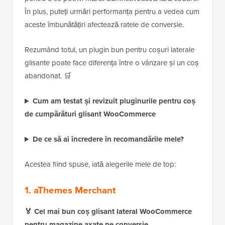
În plus, puteți urmări performanța pentru a vedea cum
aceste îmbunătățiri afectează ratele de conversie.
Rezumând totul, un plugin bun pentru coșuri laterale
glisante poate face diferența între o vânzare și un coș
abandonat. 🛒
Cum am testat și revizuit pluginurile pentru coș
de cumpărături glisant WooCommerce
De ce să ai încredere în recomandările mele?
Acestea fiind spuse, iată alegerile mele de top:
1. aThemes Merchant
🏅
Cel mai bun coș glisant lateral WooCommerce
pentru magazine axate pe conversie