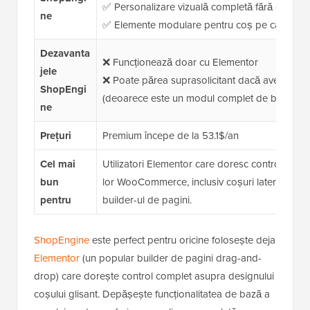
✅ Personalizare vizuală completă fără codare
ne
✅ Elemente modulare pentru coș pe care le put
Dezavanta
❌ Funcționează doar cu Elementor
jele
❌ Poate părea suprasolicitant dacă aveți nevoi
ShopEngi
(deoarece este un modul complet de builde
ne
Prețuri
Premium începe de la 53.1$/an
Cel mai
Utilizatori Elementor care doresc control vizu
bun
lor WooCommerce, inclusiv coșuri laterale perso
pentru
builder-ul de pagini.
ShopEngine
este perfect pentru oricine folosește deja
Elementor
(un popular builder de pagini drag-and-
drop) care dorește control complet asupra designului
coșului glisant. Depășește funcționalitatea de bază a