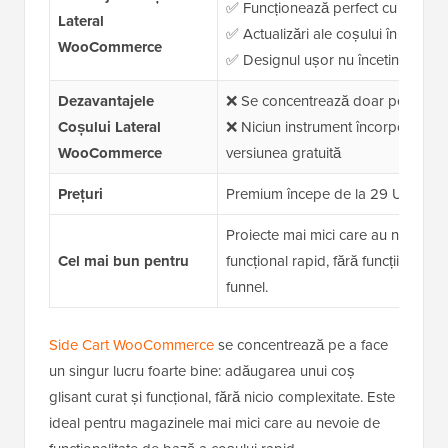
✅ Funcționează perfect cu orice 
Lateral
✅ Actualizări ale coșului în timp re
WooCommerce
✅ Designul ușor nu încetinește site
Dezavantajele
❌ Se concentrează doar pe funcțio
Coșului Lateral
❌ Niciun instrument încorporat de 
WooCommerce
versiunea gratuită
Prețuri
Premium începe de la 29 USD/an
Proiecte mai mici care au nevoie do
Cel mai bun pentru
funcțional rapid, fără funcții supl
funnel.
Side Cart WooCommerce
se concentrează pe a face
un singur lucru foarte bine: adăugarea unui coș
glisant curat și funcțional, fără nicio complexitate. Este
ideal pentru magazinele mai mici care au nevoie de