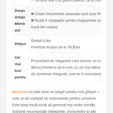
✅ Include atât coș glisant lateral, cât și mini coș pl
Dezav
❌ Unele instrumente avansate sunt doar Premium
antaje
❌ Poate fi copleșitor pentru magazinele care dores
Merch
bază ale coșului
ant
Gratuit (Lite)
Prețuri
Premium începe de la 79 $/an
Cel
Proprietarii de magazine care doresc un set de in
mai
WooCommerce all-in-one, cu un coș lateral glisant 
bun
de conversie integrate, cum ar fi recomandări și c
pentru
Merchant
nu este doar un plugin pentru coș glisant —
este un kit complet de instrumente pentru conversii.
Este ideal dacă doriți să generați mai multe vânzări
folosind recomandări inteligente, cronometre și alte