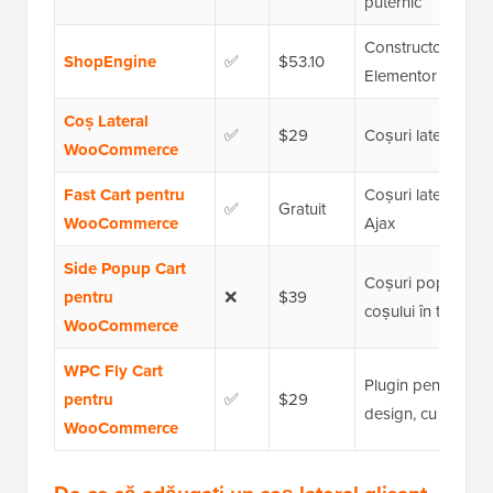
puternic
Constructor Woo
ShopEngine
✅
$53.10
Elementor cu contr
Coș Lateral
✅
$29
Coșuri laterale si
WooCommerce
Fast Cart pentru
Coșuri laterale gr
✅
Gratuit
WooCommerce
Ajax
Side Popup Cart
Coșuri pop-up și g
pentru
❌
$39
coșului în timp rea
WooCommerce
WPC Fly Cart
Plugin pentru co
pentru
✅
$29
design, cu coșuri 
WooCommerce