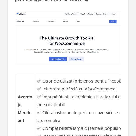
✅ Ușor de utilizat (prietenos pentru începători)
✅ Integrare perfectă cu WooCommerce
Avanta
✅ Îmbunătățește experiența utilizatorului cu un coș
je
personalizabil
Merch
✅ Oferă instrumente pentru conversii crescute, cum
ant
cronometre
✅ Compatibilitate largă cu temele populare Word