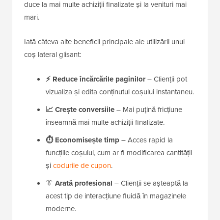
duce la mai multe achiziții finalizate și la venituri mai
mari.
Iată câteva alte beneficii principale ale utilizării unui
coș lateral glisant:
⚡
Reduce încărcările paginilor
– Clienții pot
vizualiza și edita conținutul coșului instantaneu.
📈
Crește conversiile
– Mai puțină fricțiune
înseamnă mai multe achiziții finalizate.
⏱️
Economisește timp
– Acces rapid la
funcțiile coșului, cum ar fi modificarea cantității
și
codurile de cupon
.
👔
Arată profesional
– Clienții se așteaptă la
acest tip de interacțiune fluidă în magazinele
moderne.