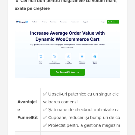
🏅 Cel mai bun pentru magazinele cu volum mare,
axate pe creștere
✅ Upsell-uri puternice cu un singur clic și post-
Avantajel
valoarea comenzii
e
✅ Șabloane de checkout optimizate care funcți
FunnelKit
✅ Cupoane, reduceri și bump-uri de comandă 
✅ Proiectat pentru a gestiona magazine cu traf