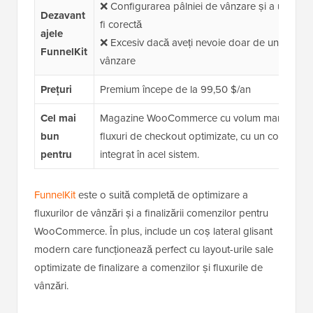
❌ Configurarea pâlniei de vânzare și a upsell-u
Dezavant
fi corectă
ajele
❌ Excesiv dacă aveți nevoie doar de un coș de 
FunnelKit
vânzare
Prețuri
Premium începe de la 99,50 $/an
Cel mai
Magazine WooCommerce cu volum mare care do
bun
fluxuri de checkout optimizate, cu un coș lateral
pentru
integrat în acel sistem.
FunnelKit
este o suită completă de optimizare a
fluxurilor de vânzări și a finalizării comenzilor pentru
WooCommerce. În plus, include un coș lateral glisant
modern care funcționează perfect cu layout-urile sale
optimizate de finalizare a comenzilor și fluxurile de
vânzări.