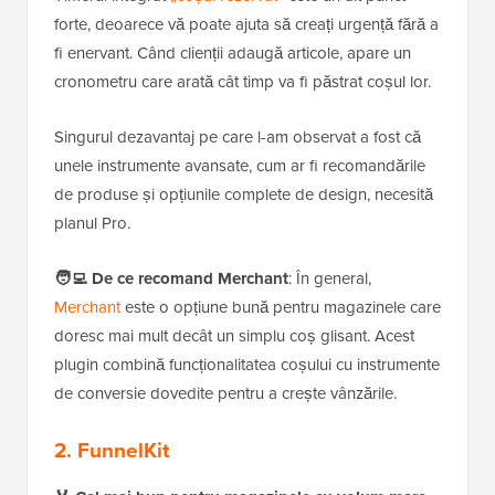
forte, deoarece vă poate ajuta să creați urgență fără a
fi enervant. Când clienții adaugă articole, apare un
cronometru care arată cât timp va fi păstrat coșul lor.
Singurul dezavantaj pe care l-am observat a fost că
unele instrumente avansate, cum ar fi recomandările
de produse și opțiunile complete de design, necesită
planul Pro.
🧑‍💻
De ce recomand Merchant
: În general,
Merchant
este o opțiune bună pentru magazinele care
doresc mai mult decât un simplu coș glisant. Acest
plugin combină funcționalitatea coșului cu instrumente
de conversie dovedite pentru a crește vânzările.
2. FunnelKit