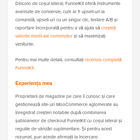
Dincolo de coșul lateral, FunnelKit oferă instrumente
avansate de conversie, cum ar fi upsell-uri la
comandă, upsell-uri cu un singur clic, testare A/B și
raportare încorporată pentru a vă ajuta să
creșteți
valorile medii ale comenzilor
și să maximizați
veniturile.
Pentru mai multe detalii, consultați
recenzia completă
FunnelKit
.
Experiența mea
Proprietarii de magazine pe care îi cunosc și care
gestionează site-uri WooCommerce aglomerate au
înregistrat creșteri notabile după combinarea
șabloanelor de checkout FunnelKit cu coșul lateral și
regulile de vânzări suplimentare. Și pentru acest
rezumat, pun aceste afirmații la încercare.