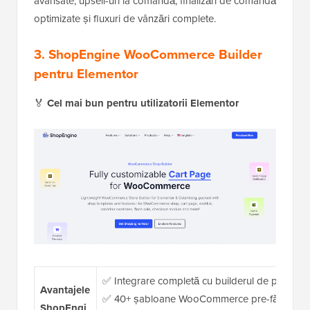
avansate, upsell-uri la comandă, finalizări de comandă
optimizate și fluxuri de vânzări complete.
3. ShopEngine WooCommerce Builder
pentru Elementor
🏅
Cel mai bun pentru utilizatorii Elementor
✅ Integrare completă cu builderul de pagini 
Avantajele
✅ 40+ șabloane WooCommerce pre-făcute inc
ShopEngi