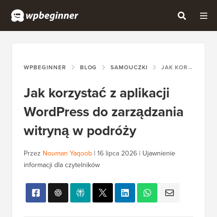
WPBEGINNER
BLOG
SAMOUCZKI
JAK KORZYSTAĆ Z APLIKACJI WORDPRESS DO ZARZĄDZANIA WITRYNĄ W PODRÓŻY
Jak korzystać z aplikacji
WordPress do zarządzania
witryną w podróży
Przez
Nouman Yaqoob
|
16 lipca 2026
|
Ujawnienie
informacji dla czytelników