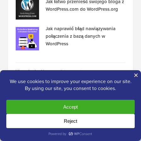
Jak łatwo przenieść swojego bloga z
WordPress.com do WordPress.org
Jak naprawić błąd nawiązywania
połączenia z bazą danych w
WordPress
Ujawnienie:
Nasze treści są wspierane przez
czytelników. Oznacza to, że jeśli klikniesz niektóre z
naszych linków, możemy otrzymać prowizję. Zobacz
jak
finansowany jest WPBeginner
, dlaczego to ważne i jak
możesz nas wesprzeć. Oto nasz
proces redakcyjny
.