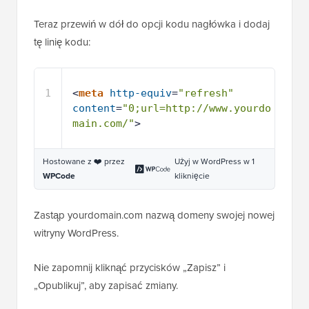
Teraz przewiń w dół do opcji kodu nagłówka i dodaj
tę linię kodu:
1
<
meta
http-equiv
=
"refresh"
content
=
"0;url=http://www.yourdo
main.com/"
>
Hostowane z ❤️ przez
Użyj w WordPress w 1
WPCode
kliknięcie
Zastąp yourdomain.com nazwą domeny swojej nowej
witryny WordPress.
Nie zapomnij kliknąć przycisków „Zapisz” i
„Opublikuj”, aby zapisać zmiany.