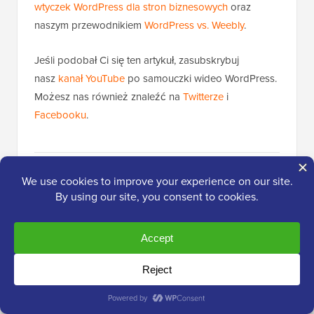
wtyczek WordPress dla stron biznesowych
oraz
naszym przewodnikiem
WordPress vs. Weebly
.
Jeśli podobał Ci się ten artykuł, zasubskrybuj
nasz
kanał YouTube
po samouczki wideo WordPress.
Możesz nas również znaleźć na
Twitterze
i
Facebooku
.
Popularne na WPBeginner
TERAZ!
Jak zacząć podcast (i odnieść