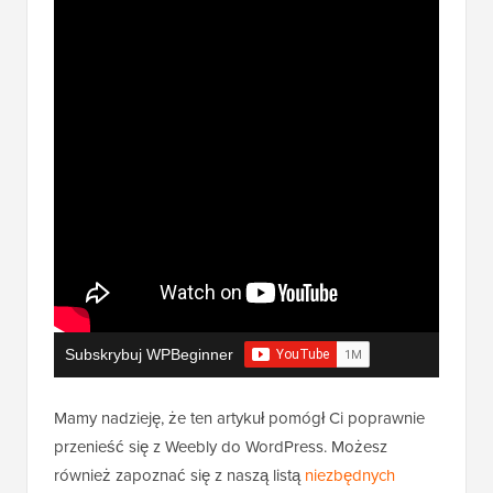
Subskrybuj WPBeginner
Mamy nadzieję, że ten artykuł pomógł Ci poprawnie
przenieść się z Weebly do WordPress. Możesz
również zapoznać się z naszą listą
niezbędnych