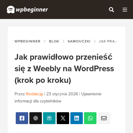
WPBEGINNER
BLOG
SAMOUCZKI
JAK PRAWIDŁOWO PRZENIEŚĆ SIĘ Z WEEBLY NA WORDPRESS (KROK PO KROKU)
Jak prawidłowo przenieść
się z Weebly na WordPress
(krok po kroku)
Przez
Redakcję
|
23 stycznia 2026
|
Ujawnienie
informacji dla czytelników