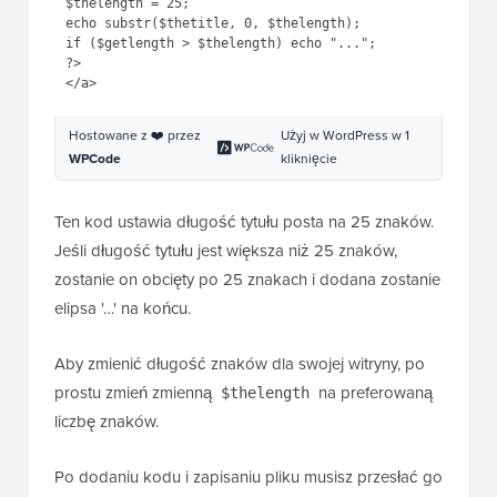
$thelength = 25;

echo substr($thetitle, 0, $thelength);

if ($getlength > $thelength) echo "...";

?>

Hostowane z ❤️ przez
Użyj w WordPress w 1
WPCode
kliknięcie
Ten kod ustawia długość tytułu posta na 25 znaków.
Jeśli długość tytułu jest większa niż 25 znaków,
zostanie on obcięty po 25 znakach i dodana zostanie
elipsa '…' na końcu.
Aby zmienić długość znaków dla swojej witryny, po
prostu zmień zmienną
na preferowaną
$thelength
liczbę znaków.
Po dodaniu kodu i zapisaniu pliku musisz przesłać go