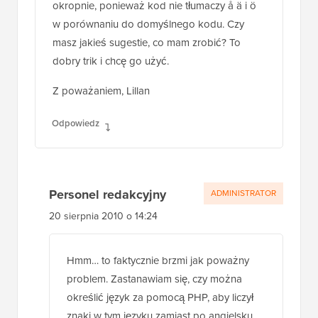
okropnie, ponieważ kod nie tłumaczy å ä i ö
w porównaniu do domyślnego kodu. Czy
masz jakieś sugestie, co mam zrobić? To
dobry trik i chcę go użyć.
Z poważaniem, Lillan
Odpowiedz
Personel redakcyjny
ADMINISTRATOR
20 sierpnia 2010 o 14:24
Hmm… to faktycznie brzmi jak poważny
problem. Zastanawiam się, czy można
określić język za pomocą PHP, aby liczył
znaki w tym języku zamiast po angielsku.