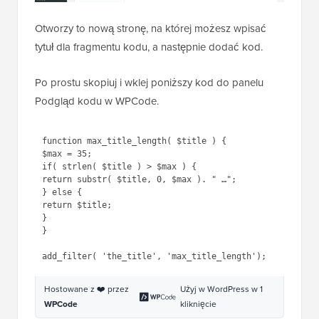
Otworzy to nową stronę, na której możesz wpisać
tytuł dla fragmentu kodu, a następnie dodać kod.
Po prostu skopiuj i wklej poniższy kod do panelu
Podgląd kodu w WPCode.
function max_title_length( $title ) {

$max = 35;

if( strlen( $title ) > $max ) {

return substr( $title, 0, $max ). " …";

} else {

return $title;

}

}

Hostowane z ❤️ przez
Użyj w WordPress w 1
WPCode
kliknięcie