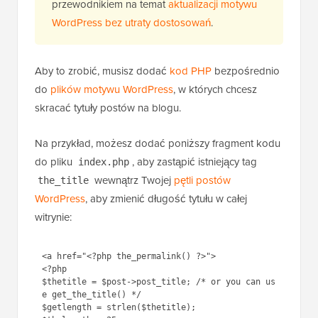
przewodnikiem na temat
aktualizacji motywu
WordPress bez utraty dostosowań
.
Aby to zrobić, musisz dodać
kod PHP
bezpośrednio
do
plików motywu WordPress
, w których chcesz
skracać tytuły postów na blogu.
Na przykład, możesz dodać poniższy fragment kodu
do pliku
, aby zastąpić istniejący tag
index.php
wewnątrz Twojej
pętli postów
the_title
WordPress
, aby zmienić długość tytułu w całej
witrynie:
<a href="<?php the_permalink() ?>">

<?php

$thetitle = $post->post_title; /* or you can us
e get_the_title() */

$getlength = strlen($thetitle);
