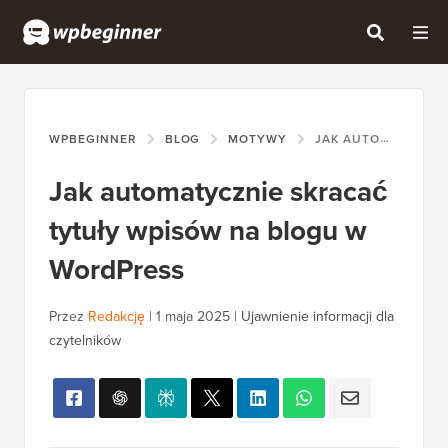
WPBEGINNER
BLOG
MOTYWY
JAK AUTOMATYCZNIE SKRACAĆ TYTUŁY WPISÓW NA BLOGU W WORDPRESS
Jak automatycznie skracać
tytuły wpisów na blogu w
WordPress
Przez
Redakcję
|
1 maja 2025
|
Ujawnienie informacji dla
czytelników