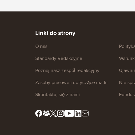
Linki do strony
O nas
Polityk
Standardy Redakcyjne
Warunki
Poznaj nasz zespół redakcyjny
Ujawni
Zasoby prasowe i dotyczące marki
Nie sp
Skontaktuj się z nami
Fundus