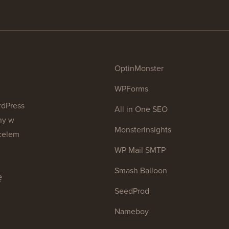
OptinMonster
WPForms
rdPress
All in One SEO
ny w
MonsterInsights
celem
WP Mail SMTP
Smash Balloon
ę
SeedProd
.
Nameboy