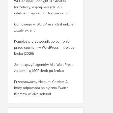
WPBeginner Spotlight 26: Analiza
formularzy, więcej narzędzi AI i
inteligentniejsze monitorowanie SEO
Co nowego w WordPress 7.1? (Funkcje i
zrzuty ekranu)
Kompletny przewodnik po ochronie
przed spamem w WordPress – krok po
kroku (2026)
Jak połączyć agentów AI z WordPress
za pomocą MCP (krok po kroku)
Przedstawiamy HelpJet: Chatbot AI,
który odpowiada na pytania Twoich
klientów w kilka sekund