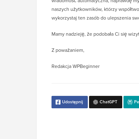
wiadomość automatyczna, naprawdę myśl
naszych użytkowników, którzy współtworz
wykorzystaj ten zasób do ulepszenia sw
Mamy nadzieję, że podobała Ci się wiz
Z poważaniem,
Redakcja WPBeginner
Udostępnij
ChatGPT
Pe