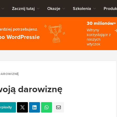
Zacznij tutaj
Okazje
Szkolenia
Produk
30 milionów+
rdziej potrzebujesz.
Witryny
korzystające z
po WordPressie
naszych
wtyczek
DAROWIZNĘ
woją darowiznę
rplexity