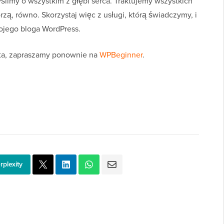
imy o wszystkim z głębi serca. Traktujemy wszystkich
ą, równo. Skorzystaj więc z usługi, którą świadczymy, i
ojego bloga WordPress.
yta, zapraszamy ponownie na
WPBeginner
.
rplexity