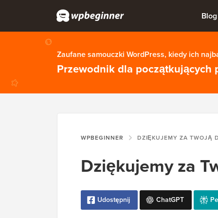
Blog
Zaufane samouczki WordPress, kiedy ich najba
Przewodnik dla początkujących 
WPBEGINNER
DZIĘKUJEMY ZA TWOJĄ 
Dziękujemy za T
Udostępnij
ChatGPT
Pe