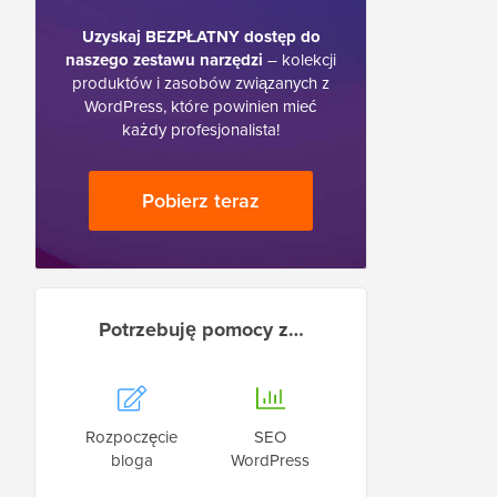
Uzyskaj BEZPŁATNY dostęp do
naszego zestawu narzędzi
– kolekcji
produktów i zasobów związanych z
WordPress, które powinien mieć
każdy profesjonalista!
Pobierz teraz
Potrzebuję pomocy z…
Rozpoczęcie
SEO
bloga
WordPress