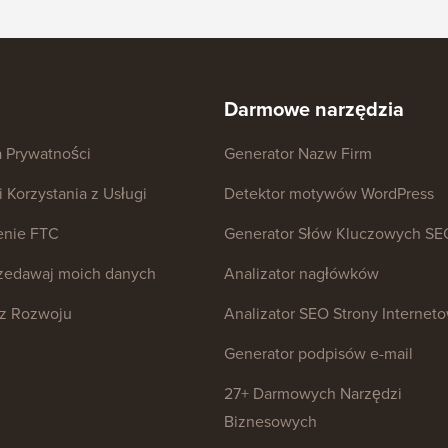
Darmowe narzędzia
a Prywatności
Generator Nazw Firm
 Korzystania z Usługi
Detektor motywów WordPress
enie FTC
Generator Słów Kluczowych SE
rzedawaj moich danych
Analizator nagłówków
z Rozwoju
Analizator SEO Strony Internet
Generator podpisów e-mail
27+ Darmowych Narzędzi
Biznesowych