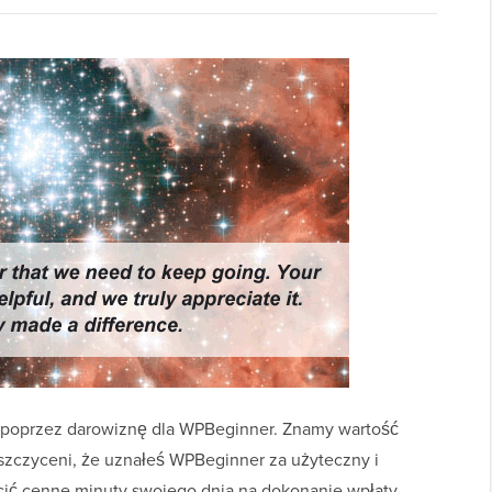
 poprzez darowiznę dla WPBeginner. Znamy wartość
szczyceni, że uznałeś WPBeginner za użyteczny i
cić cenne minuty swojego dnia na dokonanie wpłaty.