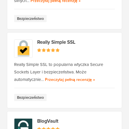
Solid Security
silnych…
Przeczytaj pełną recenzję
»
Bezpieczeństwo
Really Simple SSL
Really Simple SSL to popularna wtyczka Secure
Sockets Layer i bezpieczeństwa. Może
Really Simple SSL
automatycznie…
Przeczytaj pełną recenzję
»
Bezpieczeństwo
BlogVault