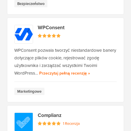
Bezpieczeństwo
WPConsent
WPConsent pozwala tworzyć niestandardowe banery
dotyczące plików cookie, rejestrować zgodę
użytkownika i zarządzać wszystkimi Twoimi
WPConsent
WordPress…
Przeczytaj pełną recenzję
»
Marketingowe
Complianz
1 Recenzja