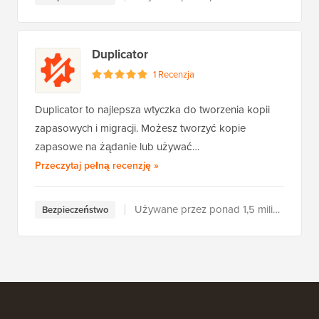
Duplicator
1 Recenzja
Duplicator to najlepsza wtyczka do tworzenia kopii
zapasowych i migracji. Możesz tworzyć kopie
zapasowe na żądanie lub używać…
Duplicator
Przeczytaj pełną recenzję
»
Używane przez ponad 1,5 miliona użytkowników
Bezpieczeństwo