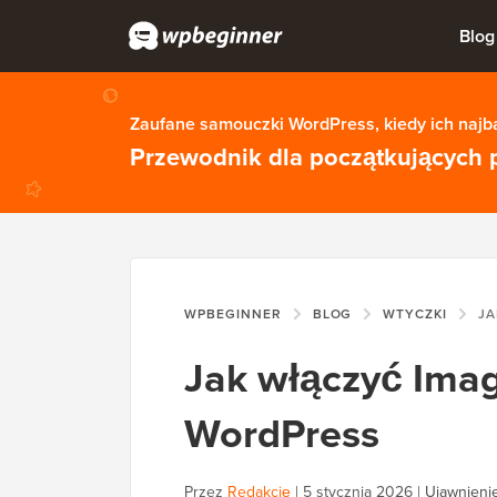
Blog
Zaufane samouczki WordPress, kiedy ich najba
Przewodnik dla początkujących 
WPBEGINNER
BLOG
WTYCZKI
JAK W
Jak włączyć Imag
WordPress
Przez
Redakcję
|
5 stycznia 2026
|
Ujawnienie