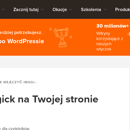
Zacznij tutaj
Okazje
Szkolenia
Produk
30 milionów+
rdziej potrzebujesz.
Witryny
korzystające z
po WordPressie
naszych
wtyczek
ŁĄCZYĆ IMAGICK NA TWOJEJ STRONIE WORDPRESS
ick na Twojej stronie
 dla czytelników