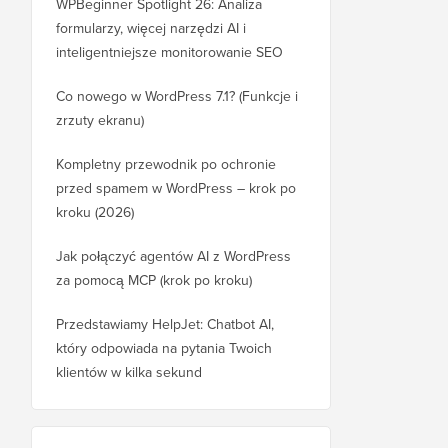
WPBeginner Spotlight 26: Analiza
formularzy, więcej narzędzi AI i
inteligentniejsze monitorowanie SEO
Co nowego w WordPress 7.1? (Funkcje i
zrzuty ekranu)
Kompletny przewodnik po ochronie
przed spamem w WordPress – krok po
kroku (2026)
Jak połączyć agentów AI z WordPress
za pomocą MCP (krok po kroku)
Przedstawiamy HelpJet: Chatbot AI,
który odpowiada na pytania Twoich
klientów w kilka sekund