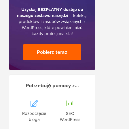
Uzyskaj BEZPŁATNY dostęp do
naszego zestawu narzędzi
– kolekcji
produktów i zasobów związanych z
WordPress, które powinien mieć
każdy profesjonalista!
Pobierz teraz
Potrzebuję pomocy z…
Rozpoczęcie
SEO
bloga
WordPress