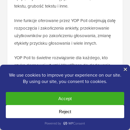
tekstu, grubość tekstu i inne.
Inne funkcje oferowane przez YOP Poll obejmują datę
rozpoczęcia i zakończenia ankiety, przekierowanie
użytkowników po zakończeniu głosowania, zmianę
etykiety przycisku głosowania i wiele innych.
YOP Poll to świetne rozwiązanie dla każdego, kto
szuka darmowej wtyczki WordPress do dodawania
ankiet na swojej stronie WordPress. Oferuje proste i
podstawowe funkcje, a ankiety można osadzać za
pomocą kodu krótkiego w dowolnym miejscu.
Plusy:
Wybieraj spośród gotowych projektów, aby
dostosować swoją ankietę