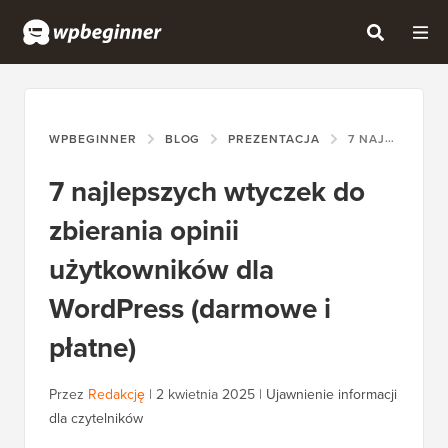
WPBEGINNER
BLOG
PREZENTACJA
7 NAJLEPSZYCH WTYCZEK DO ZBIERANIA OPINII UŻYTKOWNIKÓW DLA WORDPRESS (DARMOWE I PŁATNE)
7 najlepszych wtyczek do
zbierania opinii
użytkowników dla
WordPress (darmowe i
płatne)
Przez
Redakcję
|
2 kwietnia 2025
|
Ujawnienie informacji
dla czytelników