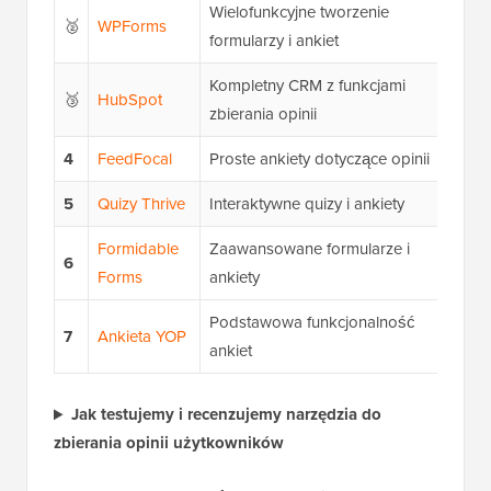
Wielofunkcyjne tworzenie
🥈
WPForms
4
formularzy i ankiet
Kompletny CRM z funkcjami
🥉
HubSpot
zbierania opinii
$
4
FeedFocal
Proste ankiety dotyczące opinii
4
5
Quizy Thrive
Interaktywne quizy i ankiety
9
Formidable
Zaawansowane formularze i
6
3
Forms
ankiety
Podstawowa funkcjonalność
7
Ankieta YOP
D
ankiet
Jak testujemy i recenzujemy narzędzia do
zbierania opinii użytkowników