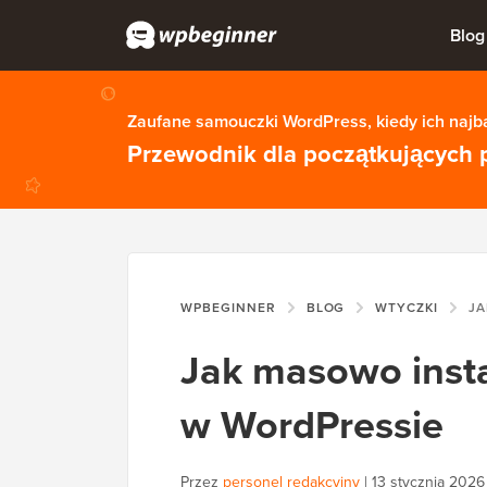
Blog
Zaufane samouczki WordPress, kiedy ich najba
Przewodnik dla początkujących 
WPBEGINNER
BLOG
WTYCZKI
JAK MA
Jak masowo inst
w WordPressie
Przez
personel redakcyjny
|
13 stycznia 2026