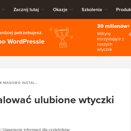
Zacznij tutaj
Okazje
Szkolenia
Produk
30 milionów+
rdziej potrzebujesz.
Witryny
korzystające z
po WordPressie
naszych
wtyczek
SOWO INSTALOWAĆ ULUBIONE WTYCZKI W WORDPRESSIE
alować ulubione wtyczki
|
Ujawnienie informacji dla czytelników