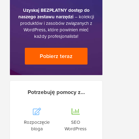
Uzyskaj BEZPŁATNY dostęp do
naszego zestawu narzędzi
– kolekcji
produktów i zasobów związanych z
WordPress, które powinien mieć
każdy profesjonalista!
Pobierz teraz
Potrzebuję pomocy z…
Rozpoczęcie
SEO
bloga
WordPress