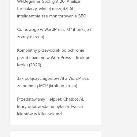
WPBeginner Spotlight 26: Analiza
formularzy, więcej narzędzi AI i
inteligentniejsze monitorowanie SEO
Co nowego w WordPress 7.1? (Funkcje i
zrzuty ekranu)
Kompletny przewodnik po ochronie
przed spamem w WordPress – krok po
kroku (2026)
Jak połączyć agentów AI z WordPress
za pomocą MCP (krok po kroku)
Przedstawiamy HelpJet: Chatbot AI,
który odpowiada na pytania Twoich
klientów w kilka sekund