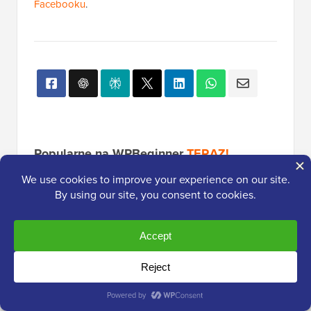
Facebooku
.
Popularne na WPBeginner
TERAZ!
Jak zainstalować Google Analytics w
WordPress dla początkujących
Ujawniono: Dlaczego budowanie
listy e-mailowej jest tak ważne dzisiaj
(6 powodów)