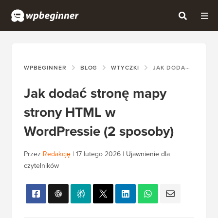
WPBEGINNER
BLOG
WTYCZKI
JAK DODAĆ STRONĘ MAPY STRONY HTML W WORDPRESSIE (2 SPOSOBY)
Jak dodać stronę mapy
strony HTML w
WordPressie (2 sposoby)
Przez
Redakcję
|
17 lutego 2026
|
Ujawnienie dla
czytelników