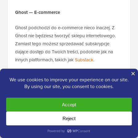
Ghost — E-commerce
Ghost podchodzi do e-commerce nieco inaczej. Z
Ghost nie będziesz tworzyć sklepu internetowego.
Zamiast tego możesz sprzedawać subskrypcje
dające dostęp do Twoich treści, podobnie jak na
innych platformach, takich jak
Substack
.
Podczas pisania posta możesz wybrać, kto będzie
miał dostęp do Twoich treści. Mogą być one
publicznie dostępne lub ograniczone dla wszystkich
członków lub tylko dla płacących członków.