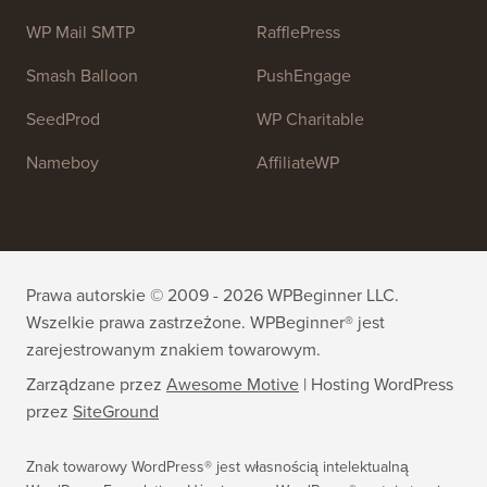
WP Mail SMTP
RafflePress
Smash Balloon
PushEngage
SeedProd
WP Charitable
Nameboy
AffiliateWP
Prawa autorskie © 2009 - 2026 WPBeginner LLC.
Wszelkie prawa zastrzeżone. WPBeginner® jest
zarejestrowanym znakiem towarowym.
Zarządzane przez
Awesome Motive
|
Hosting WordPress
przez
SiteGround
Znak towarowy WordPress® jest własnością intelektualną