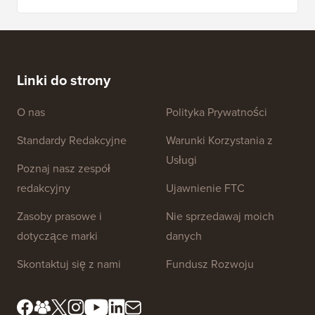
Linki do strony
O nas
Polityka Prywatności
Standardy Redakcyjne
Warunki Korzystania z
Usługi
Poznaj nasz zespół
redakcyjny
Ujawnienie FTC
Zasoby prasowe i
Nie sprzedawaj moich
dotyczące marki
danych
Skontaktuj się z nami
Fundusz Rozwoju