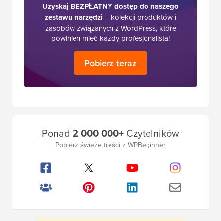
Uzyskaj BEZPŁATNY dostęp do naszego
zestawu narzędzi
– kolekcji produktów i
zasobów związanych z WordPress, które
powinien mieć każdy profesjonalista!
Pobierz teraz
Główny
Ponad
2 000 000+
Czytelników
pasek
Pobierz świeże treści z WPBeginner
boczny