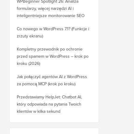
WPBeginner Spotlight 26: Analiza
formularzy, więcej narzędzi AI i
inteligentniejsze monitorowanie SEO
Co nowego w WordPress 7.1? (Funkcje i
zrzuty ekranu)
Kompletny przewodnik po ochronie
przed spamem w WordPress – krok po
kroku (2026)
Jak połączyć agentów AI z WordPress
za pomocą MCP (krok po kroku)
Przedstawiamy HelpJet: Chatbot AI,
który odpowiada na pytania Twoich
klientów w kilka sekund