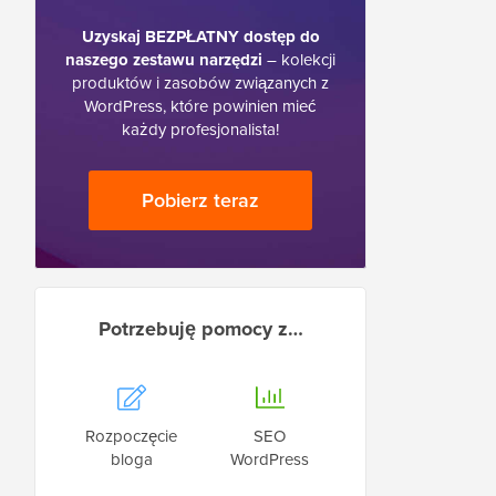
Uzyskaj BEZPŁATNY dostęp do
naszego zestawu narzędzi
– kolekcji
produktów i zasobów związanych z
WordPress, które powinien mieć
każdy profesjonalista!
Pobierz teraz
Potrzebuję pomocy z…
Rozpoczęcie
SEO
bloga
WordPress