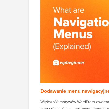
Dodawanie menu nawigacyjn
Większość motywów WordPress zawiera 
mogą również zawierać menu drugorzęd