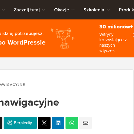
Zacznij tutaj
Okazje
Szkolenia
Produk
30 milionów+
rdziej potrzebujesz.
Witryny
korzystające z
po WordPressie
naszych
wtyczek
AWIGACYJNE
 nawigacyjne
Perplexity