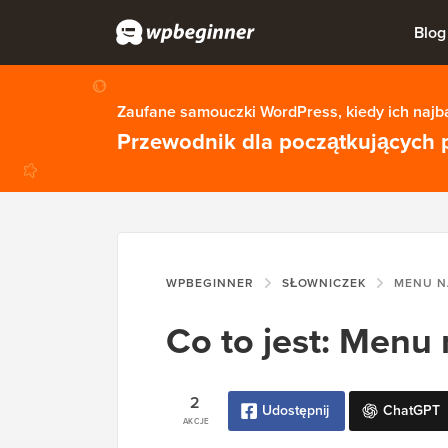
Blog
Zaufane samouczki WordPress, kiedy ich najba
Przewodnik dla początkujących 
WPBEGINNER
SŁOWNICZEK
MENU N
Co to jest: Menu
2
Udostępnij
ChatGPT
AKCJE