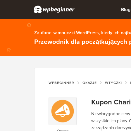
Blog
Zaufane samouczki WordPress, kiedy ich najba
Przewodnik dla początkujących 
WPBEGINNER
OKAZJE
WTYCZKI
Kupon Chari
Niewiarygodne ceny
wszystkie ich plany.
zarządzania darczyńc
Ocena: