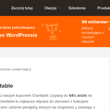
Zacznij tutaj
Okazje
Szkolenia
Produk
30 milionów+
rdziej potrzebujesz.
Witryny
korzystające z
po WordPressie
naszych
wtyczek
KUPON CHARITABLE
table
 z naszym kuponem Charitable. Uzyskaj do
54% zniżki
na
 Charitable to najlepsza wtyczka do darowizn z funkcjami
ami i zbiórek pieniędzy, których nie znajdziesz u żadnego z