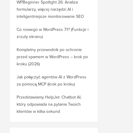
WPBeginner Spotlight 26: Analiza
formularzy, więcej narzędzi AI i
inteligentniejsze monitorowanie SEO
Co nowego w WordPress 7.1? (Funkcje i
zrzuty ekranu)
Kompletny przewodnik po ochronie
przed spamem w WordPress – krok po
kroku (2026)
Jak połączyć agentów AI z WordPress
za pomocą MCP (krok po kroku)
Przedstawiamy HelpJet: Chatbot AI,
który odpowiada na pytania Twoich
klientów w kilka sekund