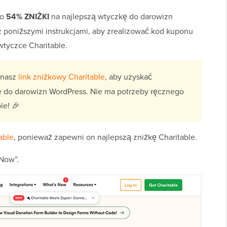
do
54% ZNIŻKI
na najlepszą wtyczkę do darowizn
z poniższymi instrukcjami, aby zrealizować kod kuponu
wtyczce Charitable.
j nasz
link zniżkowy Charitable
, aby uzyskać
 do darowizn WordPress. Nie ma potrzeby ręcznego
le! 🎉
able
, ponieważ zapewni on najlepszą zniżkę Charitable.
 Now”.