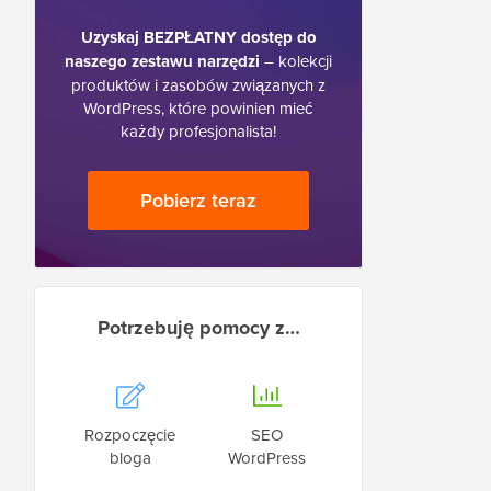
Uzyskaj BEZPŁATNY dostęp do
naszego zestawu narzędzi
– kolekcji
produktów i zasobów związanych z
WordPress, które powinien mieć
każdy profesjonalista!
Pobierz teraz
Potrzebuję pomocy z…
Rozpoczęcie
SEO
bloga
WordPress