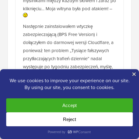
myślnikami między każdym słowem i zaraz po
kliknięciu… Moja witryna była pod atakiem! –
Następnie zainstalowałem wtyczkę
zabezpieczającą (BPS Free Version) i
dołączyłem do darmowej wersji Cloudflare, a
ponieważ ten problem „Tysiące fałszywych
przytłaczających trafień dziennie” nadal
występuje po tygodniu zabezpieczeń, myślę,
że infekcja najprawdopodobniej znajduje się
w mojej wtyczce do tworzenia stron
partnerskich, ponieważ mam tylko > Woo-
commerce – Limit Login Attempts – Jedną
wtyczkę zabezpieczającą (wersję BPS free) i
moją wtyczkę do tworzenia stron. Nie jestem
pewien, gdzie jeszcze może znajdować się
infekcja – w motywie? Nie ma jej na moim