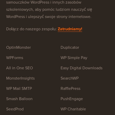
WPBeginner to darmowa strona z zasobami WordPress
dla początkujących. WPBeginner został założony w
lipcu 2009 roku przez
Syeda Balkhi
. Głównym celem
tej strony jest dostarczanie wysokiej jakości
samouczków WordPress i innych zasobów
szkoleniowych, aby pomóc ludziom nauczyć się
WordPress i ulepszyć swoje strony internetowe.
Dołącz do naszego zespołu:
Zatrudniamy!
OptinMonster
Duplicator
WPForms
WP Simple Pay