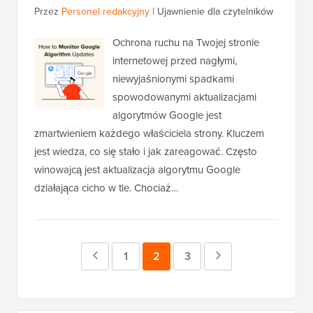
Przez
Personel redakcyjny
|
Ujawnienie dla czytelników
Ochrona ruchu na Twojej stronie
internetowej przed nagłymi,
niewyjaśnionymi spadkami
spowodowanymi aktualizacjami
algorytmów Google jest
zmartwieniem każdego właściciela strony. Kluczem
jest wiedza, co się stało i jak zareagować. Często
winowajcą jest aktualizacja algorytmu Google
działająca cicho w tle. Chociaż…
Poprzednia
Strona
1
Strona
2
Strona
3
Następna
strona
strona