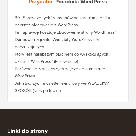
Przydatne
Poradniki WordPress
30 „Sprawdzonych” sposobów na zarabianie online
Jak pra
poprzez blogowanie z WordPress
WordPre
Ile naprawdę kosztuje zbudowanie strony WordPress?
Jak pra
bez utr
Darmowe nagranie: Warsztaty WordPress dla
początkujących
Jak prz
pozycji
Który jest najlepszym pluginem do wyskakujących
okienek WordPress? (Porównanie)
Jak pra
kroku)
Porównanie 5 najlepszych wtyczek e-commerce
WordPress
Jak pra
WordPr
Jak stworzyć newsletter e-mailowy we WŁAŚCIWY
SPOSÓB (krok po kroku)
Jak prz
bez prz