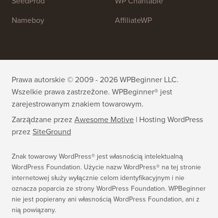
All in One SEO
Easy Digital Downloads
MonsterInsights
SearchWP
WP Mail SMTP
RafflePress
Smash Balloon
PushEngage
SeedProd
WP Charitable
Nameboy
AffiliateWP
Prawa autorskie © 2009 - 2026 WPBeginner LLC.
Wszelkie prawa zastrzeżone. WPBeginner® jest
zarejestrowanym znakiem towarowym.
Zarządzane przez
Awesome Motive
|
Hosting WordPress