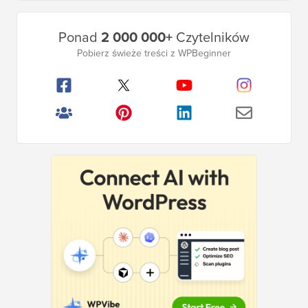
Główny
Ponad
2 000 000+
Czytelników
pasek
Pobierz świeże treści z WPBeginner
boczny