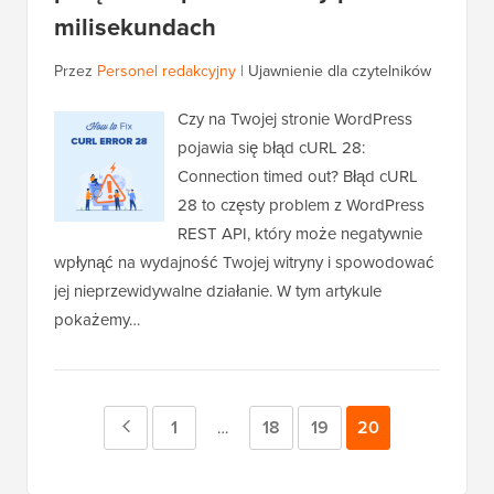
milisekundach
Przez
Personel redakcyjny
|
Ujawnienie dla czytelników
Czy na Twojej stronie WordPress
pojawia się błąd cURL 28:
Connection timed out? Błąd cURL
28 to częsty problem z WordPress
REST API, który może negatywnie
wpłynąć na wydajność Twojej witryny i spowodować
jej nieprzewidywalne działanie. W tym artykule
pokażemy…
Poprzednia
Strona
1
Strona
18
Strona
19
Strona
20
Strony
…
tymczasowe
strona
pominięte