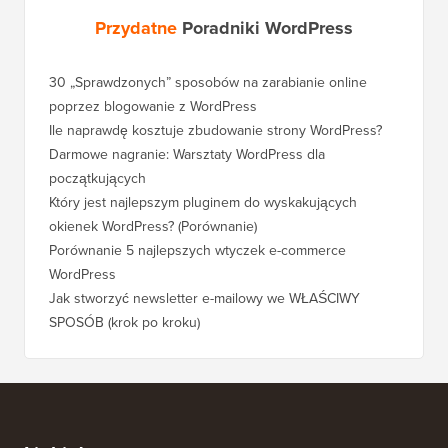
Przydatne
Poradniki WordPress
30 „Sprawdzonych” sposobów na zarabianie online
Jak pra
poprzez blogowanie z WordPress
WordPre
Ile naprawdę kosztuje zbudowanie strony WordPress?
Jak pra
bez utr
Darmowe nagranie: Warsztaty WordPress dla
początkujących
Jak prz
pozycji
Który jest najlepszym pluginem do wyskakujących
okienek WordPress? (Porównanie)
Jak pra
kroku)
Porównanie 5 najlepszych wtyczek e-commerce
WordPress
Jak pra
WordPr
Jak stworzyć newsletter e-mailowy we WŁAŚCIWY
SPOSÓB (krok po kroku)
Jak prz
bez prz