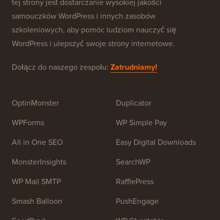
O WPBeginner®
WPBeginner to darmowa strona z zasobami WordPress
dla początkujących. WPBeginner został założony w
lipcu 2009 roku przez
Syeda Balkhi
. Głównym celem
tej strony jest dostarczanie wysokiej jakości
samouczków WordPress i innych zasobów
szkoleniowych, aby pomóc ludziom nauczyć się
WordPress i ulepszyć swoje strony internetowe.
Dołącz do naszego zespołu:
Zatrudniamy!
OptinMonster
Duplicator
WPForms
WP Simple Pay