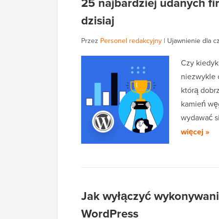
25 najbardziej udanych fi
dzisiaj
Przez
Personel redakcyjny
|
Ujawnienie dla c
Czy kiedyk
niezwykle 
którą dobr
kamień węg
wydawać si
więcej »
Jak wyłączyć wykonywani
WordPress