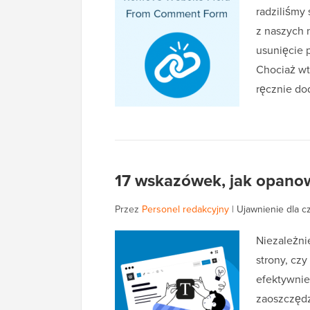
radziliśmy
z naszych 
usunięcie 
Chociaż wt
ręcznie do
17 wskazówek, jak opanow
Przez
Personel redakcyjny
|
Ujawnienie dla c
Niezależnie
strony, czy
efektywnie
zaoszczędz