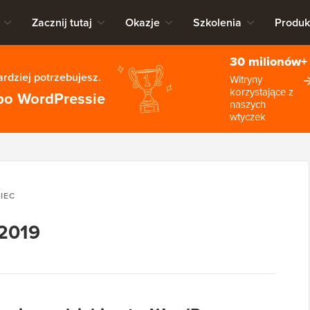
Zacznij tutaj
Okazje
Szkolenia
Produk
30 milionów+
rdziej potrzebujesz.
Witryny
korzystające z
po WordPressie
naszych
wtyczek
IEC
 2019