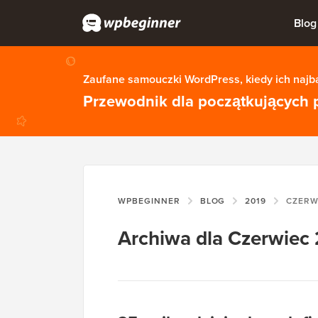
Blog
Zaufane samouczki WordPress, kiedy ich najba
Przewodnik dla początkujących 
WPBEGINNER
BLOG
2019
CZERW
Archiwa dla Czerwiec