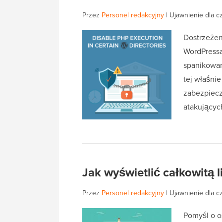
Przez
Personel redakcyjny
|
Ujawnienie dla c
Dostrzeżen
WordPressa
spanikowan
tej właśnie
zabezpiecz
atakującyc
Jak wyświetlić całkowitą
Przez
Personel redakcyjny
|
Ujawnienie dla c
Pomyśl o o