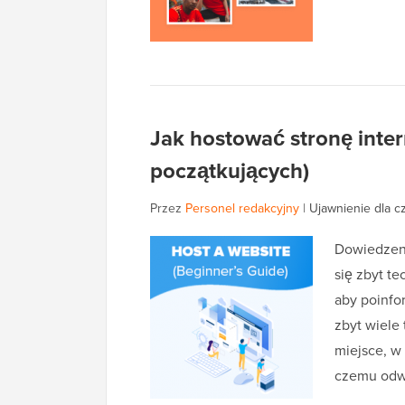
Jak hostować stronę inte
początkujących)
Przez
Personel redakcyjny
|
Ujawnienie dla c
Dowiedzeni
się zbyt t
aby poinfo
zbyt wiele
miejsce, w
czemu odw