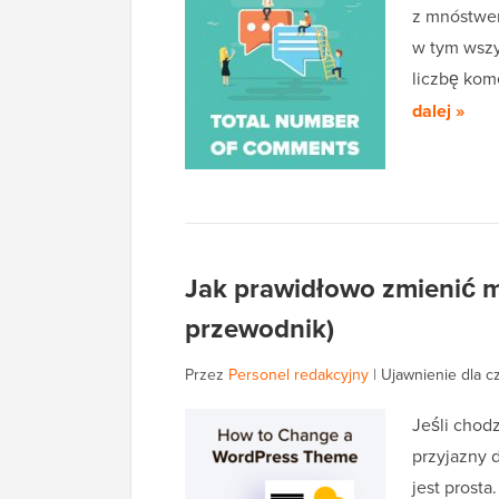
z mnóstwem
w tym wszy
liczbę ko
dalej »
Jak prawidłowo zmienić 
przewodnik)
Przez
Personel redakcyjny
|
Ujawnienie dla c
Jeśli chod
przyjazny 
jest prosta