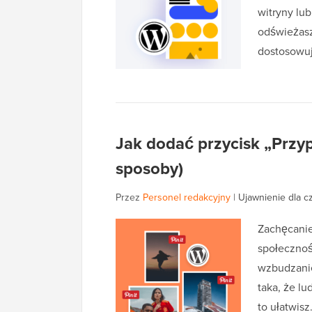
witryny lu
odświeżasz
dostosowuj
Jak dodać przycisk „Przyp
sposoby)
Przez
Personel redakcyjny
|
Ujawnienie dla c
Zachęcanie
społecznoś
wzbudzanie
taka, że lu
to ułatwi