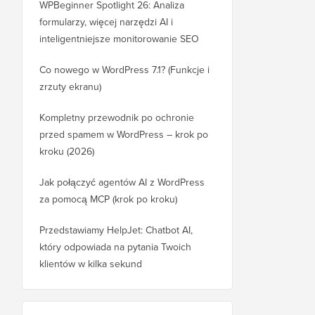
WPBeginner Spotlight 26: Analiza
formularzy, więcej narzędzi AI i
inteligentniejsze monitorowanie SEO
Co nowego w WordPress 7.1? (Funkcje i
zrzuty ekranu)
Kompletny przewodnik po ochronie
przed spamem w WordPress – krok po
kroku (2026)
Jak połączyć agentów AI z WordPress
za pomocą MCP (krok po kroku)
Przedstawiamy HelpJet: Chatbot AI,
który odpowiada na pytania Twoich
klientów w kilka sekund