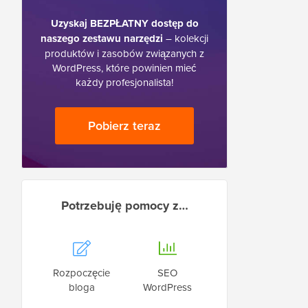
Uzyskaj BEZPŁATNY dostęp do
naszego zestawu narzędzi
– kolekcji
produktów i zasobów związanych z
WordPress, które powinien mieć
każdy profesjonalista!
Pobierz teraz
Potrzebuję pomocy z…
Rozpoczęcie
SEO
bloga
WordPress