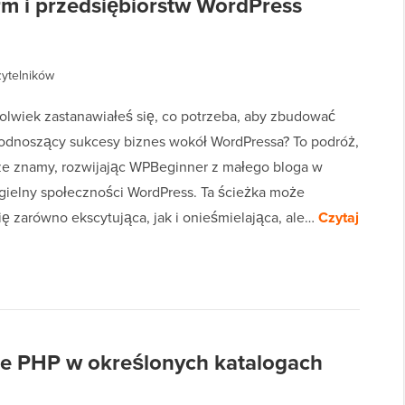
rm i przedsiębiorstw WordPress
zytelników
olwiek zastanawiałeś się, co potrzeba, aby zbudować
odnoszący sukcesy biznes wokół WordPressa? To podróż,
ze znamy, rozwijając WPBeginner z małego bloga w
ielny społeczności WordPress. Ta ścieżka może
ę zarówno ekscytująca, jak i onieśmielająca, ale…
Czytaj
e PHP w określonych katalogach