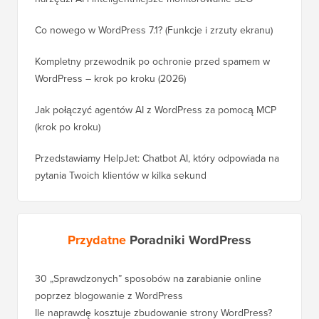
Co nowego w WordPress 7.1? (Funkcje i zrzuty ekranu)
Kompletny przewodnik po ochronie przed spamem w
WordPress – krok po kroku (2026)
Jak połączyć agentów AI z WordPress za pomocą MCP
(krok po kroku)
Przedstawiamy HelpJet: Chatbot AI, który odpowiada na
pytania Twoich klientów w kilka sekund
Przydatne
Poradniki WordPress
30 „Sprawdzonych” sposobów na zarabianie online
Jak pra
poprzez blogowanie z WordPress
WordPre