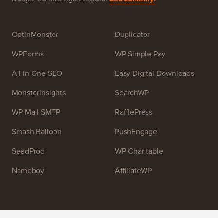
tej strony jest dostarczanie wysokiej jakości
samouczków WordPress i innych zasobów
szkoleniowych, aby pomóc ludziom nauczyć się
WordPress i ulepszyć swoje strony internetowe.
Dołącz do naszego zespołu:
Zatrudniamy!
OptinMonster
Duplicator
WPForms
WP Simple Pay
All in One SEO
Easy Digital Downloads
MonsterInsights
SearchWP
WP Mail SMTP
RafflePress