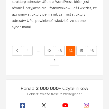
strukturę adresów URL dla WordPress, która jest
również przyjazna dla użytkowników. Jeśli widzisz, że
używamy struktury permalink zamiast struktury
adresów URL, powinieneś wiedzieć, że są one
synonimami.
Poprzednia
Strona
1
Strona
12
Strona
13
Strona
14
Strona
15
Strona
16
Strony
…
tymczasowe
strona
Następna
pominięte
strona
Główny
Ponad
2 000 000+
Czytelników
pasek
Pobierz świeże treści z WPBeginner
boczny