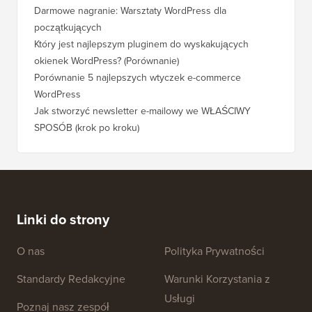
Ile naprawdę kosztuje zbudowanie strony WordPress?
Jak pra
bez utr
Darmowe nagranie: Warsztaty WordPress dla
początkujących
Jak prz
pozycji
Który jest najlepszym pluginem do wyskakujących
okienek WordPress? (Porównanie)
Jak pra
kroku)
Porównanie 5 najlepszych wtyczek e-commerce
WordPress
Jak pra
WordPr
Jak stworzyć newsletter e-mailowy we WŁAŚCIWY
SPOSÓB (krok po kroku)
Jak prz
bez prz