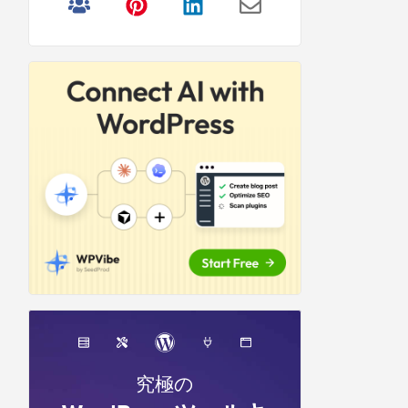
リ
サ
イ
ド
バ
ー
究極の