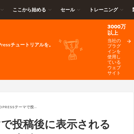
ここから始める
セール
トレーニング
3000万
以上
当社の
ressチュートリアルを。
プラグ
インを
使用し
ている
ウェブ
サイト
SSテーマで投稿後に表示されるタグの数を制限する方法
テーマで投稿後に表示される