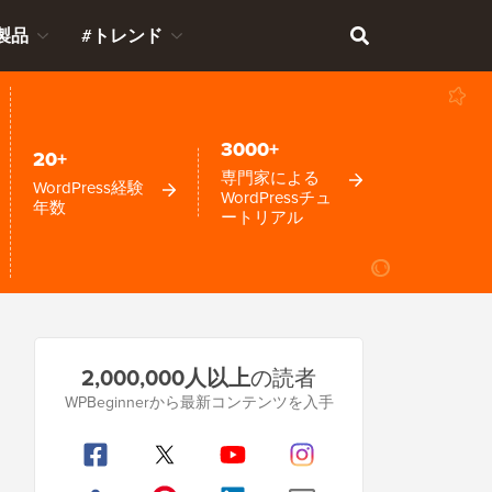
製品
#トレンド
3000+
20+
専門家による
WordPress経験
WordPressチュ
年数
ートリアル
プ
2,000,000人以上
の読者
ラ
WPBeginnerから最新コンテンツを入手
イ
マ