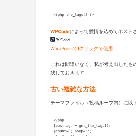
<?php the_tags() ?>
WPCode
によって愛情を込めてホスト
WordPressで1クリックで使用
これは間違いなく、私が考え出したも
残しておきます。
古い複雑な方法
テーマファイル（投稿ループ内）に以
<?php

$posttags = get_the_tags();

$count=0; $sep='';
