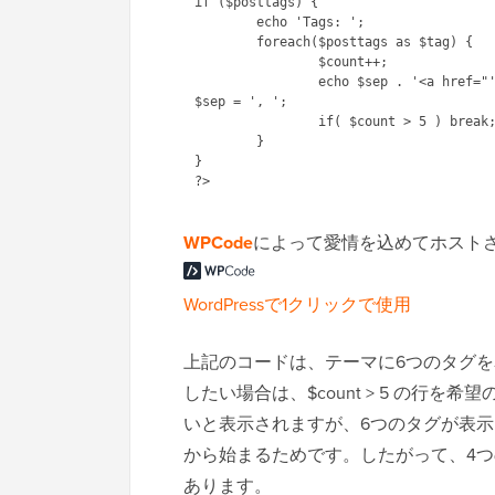
if ($posttags) {

	echo 'Tags: ';

	foreach($posttags as $tag) {

		$count++;

		echo $sep . '<a href="'.get_tag_link($tag->term_id).'">'.$tag->name.'</a>';

$sep = ', ';

		if( $count > 5 ) break; //change the number to adjust the count

	}

}

WPCode
によって愛情を込めてホスト
WordPressで1クリックで使用
上記のコードは、テーマに6つのタグ
したい場合は、$count > 5 の行
いと表示されますが、6つのタグが表
から始まるためです。したがって、4
あります。