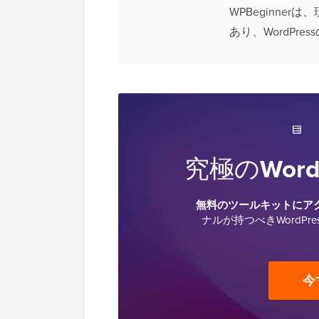
WPBeginner
あり、WordPre
究極の
Wor
無料のツールキットにア
ナルが持つべきWordP
今