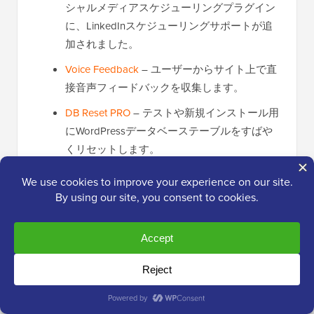
シャルメディアスケジューリングプラグイン
に、LinkedInスケジューリングサポートが追
加されました。
Voice Feedback
– ユーザーからサイト上で直
接音声フィードバックを収集します。
DB Reset PRO
– テストや新規インストール用
にWordPressデータベーステーブルをすばや
くリセットします。
今月のWPBeginner Spotlightは以上です。さらに多
くのプラグインのローンチ、エコシステムのアップ
デート、WordPressニュースをお届けする次号にご
期待ください！
共有したいエキサイティングなものがありますか？
メッセージをお送りください
。次の号に掲載される
かもしれません。