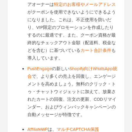
アオーナーは
特定のお客様やメールアドレス
がクーポンを使用できないようにできるよう
になりました。これは、不正使用を防いだ
り、VIP限定のプロモーションを作成したり
するのに最適です。また、クーポン資格が最
終的なチェックアウト金額（配送料、税金な
どを含む）に基づいている
カート合計条件
も
導入しています。
PushEngage
の新しい
Shopify向けWhatsApp統
合
で、より多くの売上を回復し、エンゲージ
メントを高めましょう。無料のクリック・ト
ゥ・チャットウィジェットに加えて、放棄さ
れたカートの回復、注文の更新、CODリマイ
ンダー、およびウィンバックキャンペーンの
自動メッセージが特徴です。
AffiliateWP
は、
マルチCAPTCHA保護