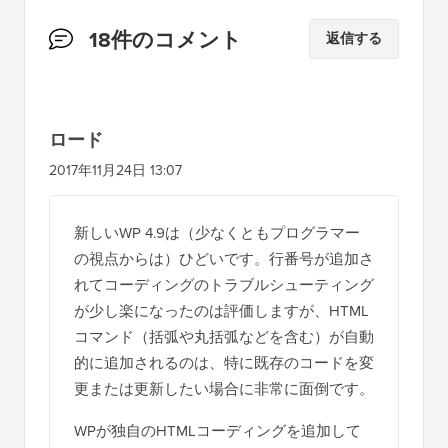
読
18件のコメント
返信する
者
と
の
ロード
イ
2017年11月24日 13:07
ン
タ
新しいWP 4.9は（少なくともプログラマー
ラ
の視点からは）ひどいです。行番号が追加さ
ク
れてコーディングのトラブルシューティング
シ
が少し楽になったのは評価しますが、HTML
コマンド（括弧や丸括弧などを含む）が自動
ョ
的に追加されるのは、特に既存のコードを変
ン
更または更新したい場合に非常に面倒です。
WPが独自のHTMLコーディングを追加して