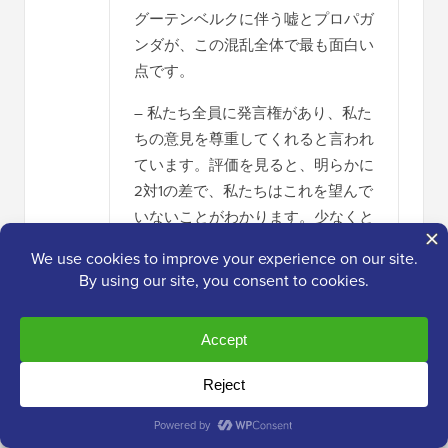
グーテンベルクに伴う嘘とプロパガ
ンダが、この混乱全体で最も面白い
点です。
– 私たち全員に発言権があり、私た
ちの意見を尊重してくれると言われ
ています。評価を見ると、明らかに
2対1の差で、私たちはこれを望んで
いないことがわかります。少なくと
も、強制されるのは望んでいませ
ん。彼らはどのように耳を傾けてい
るのでしょうか？
– 彼らは「出版の民主化」という言
葉を使っていますが、実際にはほと
んどの人が望んでいないものを強制
することで、ソフトウェア共産主
義、あるいはソフトウェアファシズ