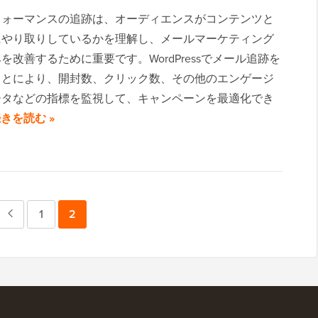
フォーマンスの追跡は、オーディエンスがコンテンツと
にやり取りしているかを理解し、メールマーケティング
を改善するために重要です。WordPressでメール追跡を
ことにより、開封数、クリック数、その他のエンゲージ
ータなどの指標を監視して、キャンペーンを最適化でき
きを読む »
前
ペ
1
ペ
2
の
ー
ー
ペ
ジ
ジ
ー