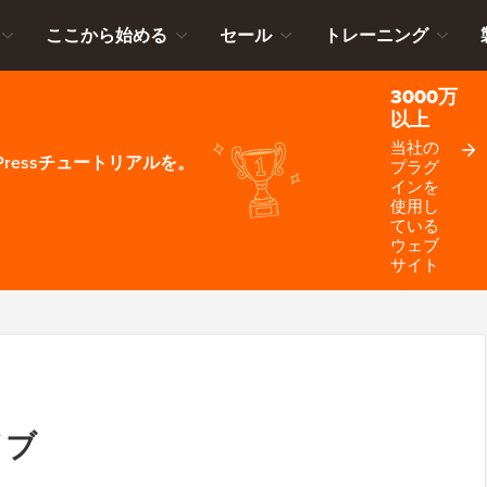
ここから始める
セール
トレーニング
3000万
以上
当社の
ressチュートリアルを。
プラグ
インを
使用し
ている
ウェブ
サイト
イブ