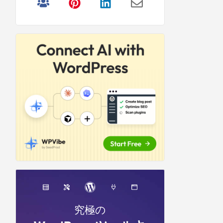
リ
サ
イ
ド
バ
ー
究極の