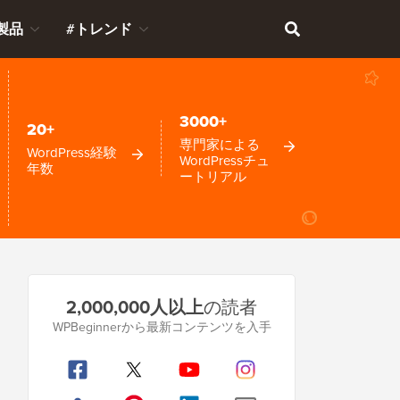
製品
#トレンド
3000+
20+
専門家による
WordPress経験
WordPressチュ
年数
ートリアル
プ
2,000,000人以上
の読者
ラ
WPBeginnerから最新コンテンツを入手
イ
マ