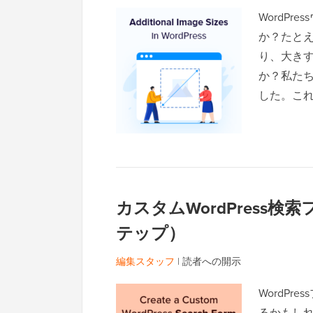
WordP
か？たと
り、大き
か？私たち
した。これ
カスタムWordPress
テップ）
編集スタッフ
|
読者への開示
WordP
るかもし