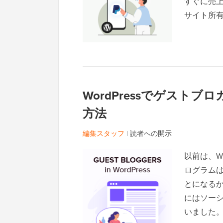
すぐに売
サイト所
WordPressでゲスト
方法
編集スタッフ
|
読者への開示
以前は、W
ログラム
とになるか
にはソー
いました