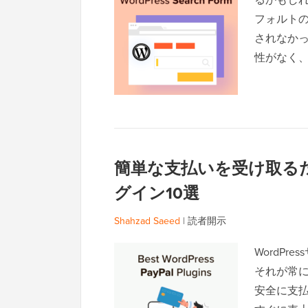
フォルト
されなか
性がなく
簡単な支払いを受け取るための
グイン10選
Shahzad Saeed
|
読者開示
WordP
それが常
安全に支