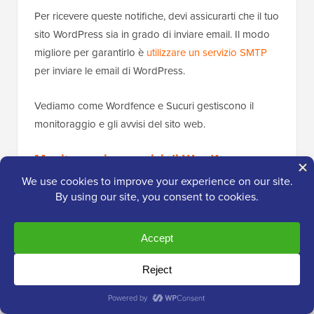
Per ricevere queste notifiche, devi assicurarti che il tuo
sito WordPress sia in grado di inviare email. Il modo
migliore per garantirlo è
utilizzare un servizio SMTP
per inviare le email di WordPress.
Vediamo come Wordfence e Sucuri gestiscono il
monitoraggio e gli avvisi del sito web.
Monitoraggio e avvisi di Wordfence
Wordfence dispone di un eccellente sistema di
notifiche e avvisi.
Innanzitutto, le notifiche verranno evidenziate accanto
al menu Wordfence nella barra laterale di
amministrazione di WordPress e nella dashboard.