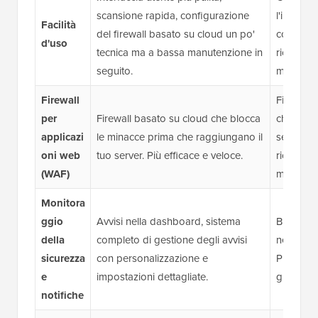
scansione rapida, configurazione
l'interfac
Facilità
del firewall basato su cloud un po'
configura
d'uso
tecnica ma a bassa manutenzione in
richiede 
seguito.
manuale.
Firewall
Firewall 
per
Firewall basato su cloud che blocca
che viene
applicazi
le minacce prima che raggiungano il
server. Ut
oni web
tuo server. Più efficace e veloce.
richiede
(WAF)
manuale.
Monitora
ggio
Avvisi nella dashboard, sistema
Buon sist
della
completo di gestione degli avvisi
nella das
sicurezza
con personalizzazione e
Preferenz
e
impostazioni dettagliate.
gli avvisi
notifiche