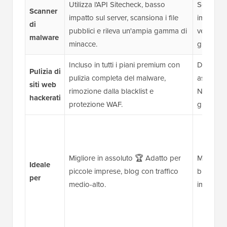
Utilizza l'API Sitecheck, basso
Scanner 
Scanner
impatto sul server, scansiona i file
impostazi
di
pubblici e rileva un'ampia gamma di
versione
malware
minacce.
gratuita 
Incluso in tutti i piani premium con
Disponibi
Pulizia di
pulizia completa del malware,
assistenz
siti web
rimozione dalla blacklist e
Non inclu
hackerati
protezione WAF.
gratuite 
Migliore in assoluto 🏆 Adatto per
Migliore p
Ideale
piccole imprese, blog con traffico
budget 🎖
per
medio-alto.
imprese 